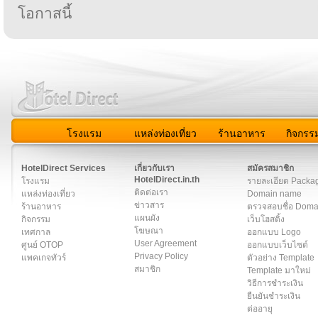
โอกาสนี้
โรงแรม
แหล่งท่องเที่ยว
ร้านอาหาร
กิจกรร
สมาชิก
|
เกี่ยวกับเรา
|
ติดต่อเรา
|
แผนผัง
|
ข่าวสาร
|
User A
HotelDirect Services
เกี่ยวกับเรา
สมัครสมาชิก
HotelDirect.in.th
โรงแรม
รายละเอียด Packa
ติดต่อเรา
แหล่งท่องเที่ยว
Domain name
ข่าวสาร
ร้านอาหาร
ตรวจสอบชื่อ Dom
แผนผัง
กิจกรรม
เว็บโฮสติ้ง
โฆษณา
เทศกาล
ออกแบบ Logo
User Agreement
ศูนย์ OTOP
ออกแบบเว็บไซต์
Privacy Policy
แพคเกจทัวร์
ตัวอย่าง Template
สมาชิก
Template มาใหม่
วิธีการชำระเงิน
ยืนยันชำระเงิน
ต่ออายุ