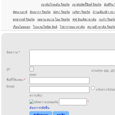
เขาค้อโกลเด้น รีสอร์ท
เขาค้อลัคกี้ฮิลล์ รีสอร์ท
ค้อคีริน 
ทัศนาเฮาส์
ธัญธารา รีสอร์ท
นัสรา รีสอร์ท
เนริสา รีสอร์ท
บ้านเคียงฟ้า เขา
พรสวรรค์ รีสอร์ท
เพทาย สบาย โฮม รีสอร์ท
ฟู่ฟู่ อินเลิฟ เขาค้อ
ภูแก้ว รีสอร์
เรือนไอหมอก
โรงแรมโฆษิต ฮิลล์
ไร่ธาราทอง เขาค้อ
สบายดี เขาค้อ รีสอร์
ข้อความ
*
รูป
นามสกุล .jpg, .gif
pixel
ชื่อที่ใช้แสดง
*
Email
แจ้งทาง Email
ความลับ)
*
ต้องการรหัสอื่น
ส่งข้อความ
ยกเลิก