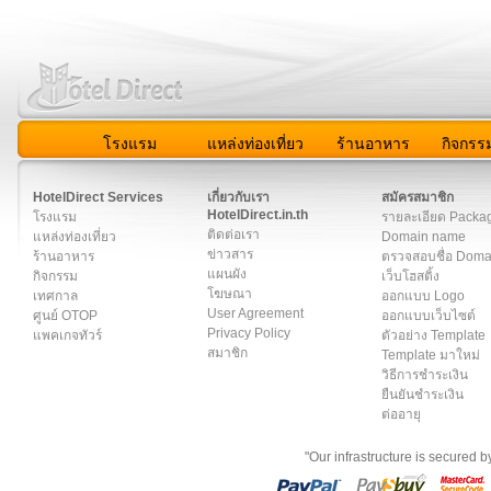
โรงแรม
แหล่งท่องเที่ยว
ร้านอาหาร
กิจกรร
สมาชิก
|
เกี่ยวกับเรา
|
ติดต่อเรา
|
แผนผัง
|
ข่าวสาร
|
User A
HotelDirect Services
เกี่ยวกับเรา
สมัครสมาชิก
HotelDirect.in.th
โรงแรม
รายละเอียด Packa
ติดต่อเรา
แหล่งท่องเที่ยว
Domain name
ข่าวสาร
ร้านอาหาร
ตรวจสอบชื่อ Dom
แผนผัง
กิจกรรม
เว็บโฮสติ้ง
โฆษณา
เทศกาล
ออกแบบ Logo
User Agreement
ศูนย์ OTOP
ออกแบบเว็บไซต์
Privacy Policy
แพคเกจทัวร์
ตัวอย่าง Template
สมาชิก
Template มาใหม่
วิธีการชำระเงิน
ยืนยันชำระเงิน
ต่ออายุ
"Our infrastructure is secured 