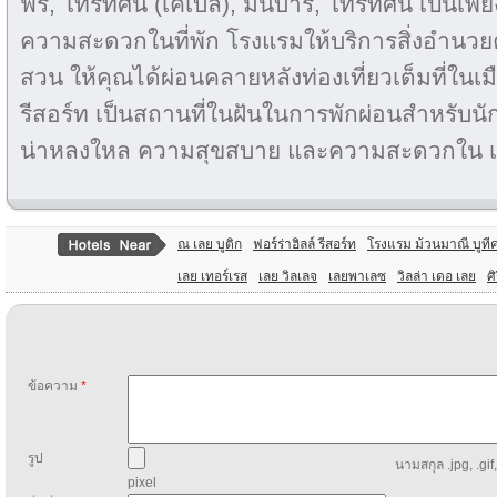
ฟรี, โทรทัศน์ (เคเบิล), มินิบาร์, โทรทัศน์ เป็นเพ
ความสะดวกในที่พัก โรงแรมให้บริการสิ่งอำนวย
สวน ให้คุณได้ผ่อนคลายหลังท่องเที่ยวเต็มที่ในเม
รีสอร์ท เป็นสถานที่ในฝันในการพักผ่อนสำหรับนั
น่าหลงใหล ความสุขสบาย และความสะดวกใน 
ณ เลย บูติก
ฟอร์ร่าฮิลล์ รีสอร์ท
โรงแรม ม้วนมาณี บูที
เลย เทอร์เรส
เลย วิลเลจ
เลยพาเลซ
วิลล่า เดอ เลย
ศ
ข้อความ
*
รูป
นามสกุล .jpg, .gif
pixel