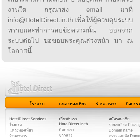
งานใด กรุณาส่ง email มาที่
info@HotelDirect.in.th เพื่อให้ผู้ควบคุมระบบ
ทราบและทำการลบข้อความนั้น ออกจาก
ระบบต่อไป ขอขอบพระคุณล่วงหน้า มา ณ
โอกาสนี้
โรงแรม
แหล่งท่องเที่ยว
ร้านอาหาร
กิจกรร
สมาชิก
|
เกี่ยวกับเรา
|
ติดต่อเรา
|
แผนผัง
|
ข่าวสาร
|
User A
HotelDirect Services
เกี่ยวกับเรา
สมัครสมาชิก
HotelDirect.in.th
โรงแรม
รายละเอียด Packa
ติดต่อเรา
แหล่งท่องเที่ยว
Domain name
ข่าวสาร
ร้านอาหาร
ตรวจสอบชื่อ Dom