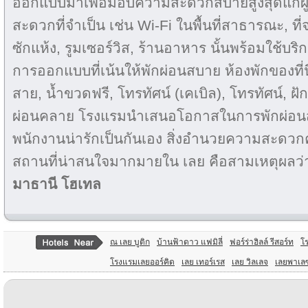
ออกแบบมาเพื่อมอบความสะดวกสบายสูงสุดแก่ผู้
สะดวกที่จำเป็น เช่น Wi-Fi ในพื้นที่สาธารณะ, ที
ซักแห้ง, รูมเซอร์วิส, ร้านอาหาร นั้นพร้อมใช้บร
การออกแบบที่เน้นให้พักผ่อนสบาย ห้องพักของที่นี่
สาย, น้ำขวดฟรี, โทรทัศน์ (เคเบิล), โทรทัศน์, ฝัก
ผ่อนคลาย โรงแรมนำเสนอโอกาสในการพักผ่อน
พนักงานน่ารักเป็นกันเอง สิ่งอำนวยความสะดวกคร
สถานที่น่าสนใจมากมายใน เลย คือสามเหตุผลว่
มาธานี โฮเทล
ณ เลย บูติก
บ้านฟ้าดาว แฟมิลี่
ฟอร์ร่าฮิลล์ รีสอร์ท
โ
โรงแรมเลยออร์คิด
เลย เทอร์เรส
เลย วิลเลจ
เลยพาเล