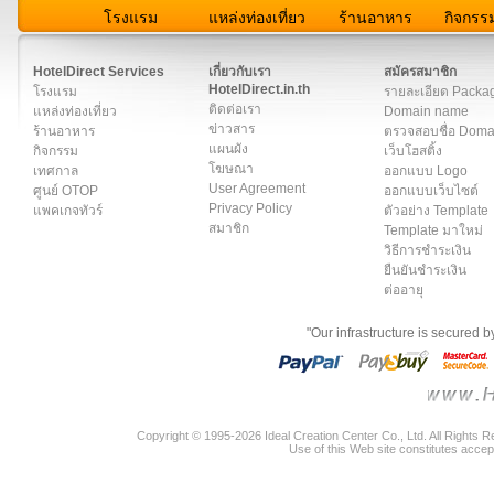
โรงแรม
แหล่งท่องเที่ยว
ร้านอาหาร
กิจกรร
สมาชิก
|
เกี่ยวกับเรา
|
ติดต่อเรา
|
แผนผัง
|
ข่าวสาร
|
User A
HotelDirect Services
เกี่ยวกับเรา
สมัครสมาชิก
HotelDirect.in.th
โรงแรม
รายละเอียด Packa
ติดต่อเรา
แหล่งท่องเที่ยว
Domain name
ข่าวสาร
ร้านอาหาร
ตรวจสอบชื่อ Dom
แผนผัง
กิจกรรม
เว็บโฮสติ้ง
โฆษณา
เทศกาล
ออกแบบ Logo
User Agreement
ศูนย์ OTOP
ออกแบบเว็บไซต์
Privacy Policy
แพคเกจทัวร์
ตัวอย่าง Template
สมาชิก
Template มาใหม่
วิธีการชำระเงิน
ยืนยันชำระเงิน
ต่ออายุ
"Our infrastructure is secured 
Copyright © 1995-2026 Ideal Creation Center Co., Ltd. All Rights 
Use of this Web site constitutes accep