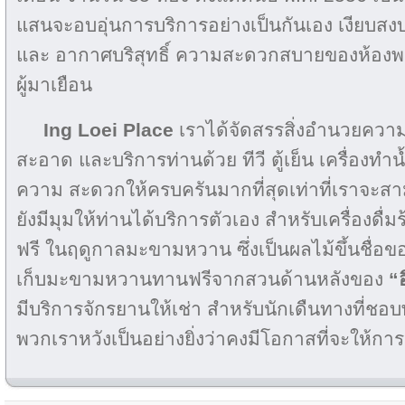
แสนจะอบอุ่นการบริการอย่างเป็นกันเอง เงียบ
และ อากาศบริสุทธิ์ ความสะดวกสบายของห้องพร
ผู้มาเยือน
Ing Loei Place
เราได้จัดสรรสิ่งอำนวยความส
สะอาด และบริการท่านด้วย ทีวี ตู้เย็น เครื่องทำ
ความ สะดวกให้ครบครันมากที่สุดเท่าที่เราจะส
ยังมีมุมให้ท่านได้บริการตัวเอง สำหรับเครื่องดื
ฟรี ในฤดูกาลมะขามหวาน ซึ่งเป็นผลไม้ขึ้นชื่อ
เก็บมะขามหวานทานฟรีจากสวนด้านหลังของ
“
มีบริการจักรยานให้เช่า สำหรับนักเดืนทางที่ชอ
พวกเราหวังเป็นอย่างยิ่งว่าคงมีโอกาสที่จะให้การ