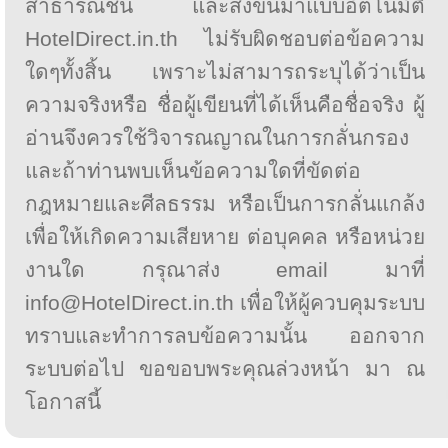
สาธารณชน และส่งขึ้นมาแบบอัตโนมัติ
HotelDirect.in.th ไม่รับผิดชอบต่อข้อความ
ใดๆทั้งสิ้น เพราะไม่สามารถระบุได้ว่าเป็น
ความจริงหรือ ชื่อผู้เขียนที่ได้เห็นคือชื่อจริง ผู้
อ่านจึงควรใช้วิจารณญาณในการกลั่นกรอง
และถ้าท่านพบเห็นข้อความใดที่ขัดต่อ
กฎหมายและศีลธรรม หรือเป็นการกลั่นแกล้ง
เพื่อให้เกิดความเสียหาย ต่อบุคคล หรือหน่วย
งานใด กรุณาส่ง email มาที่
info@HotelDirect.in.th เพื่อให้ผู้ควบคุมระบบ
ทราบและทำการลบข้อความนั้น ออกจาก
ระบบต่อไป ขอขอบพระคุณล่วงหน้า มา ณ
โอกาสนี้