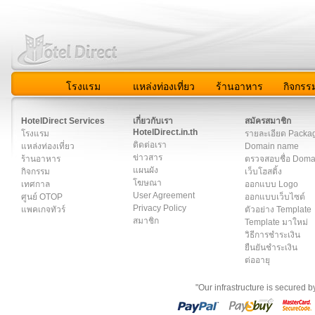
โรงแรม
แหล่งท่องเที่ยว
ร้านอาหาร
กิจกรร
สมาชิก
|
เกี่ยวกับเรา
|
ติดต่อเรา
|
แผนผัง
|
ข่าวสาร
|
User A
HotelDirect Services
เกี่ยวกับเรา
สมัครสมาชิก
HotelDirect.in.th
โรงแรม
รายละเอียด Packa
ติดต่อเรา
แหล่งท่องเที่ยว
Domain name
ข่าวสาร
ร้านอาหาร
ตรวจสอบชื่อ Dom
แผนผัง
กิจกรรม
เว็บโฮสติ้ง
โฆษณา
เทศกาล
ออกแบบ Logo
User Agreement
ศูนย์ OTOP
ออกแบบเว็บไซต์
Privacy Policy
แพคเกจทัวร์
ตัวอย่าง Template
สมาชิก
Template มาใหม่
วิธีการชำระเงิน
ยืนยันชำระเงิน
ต่ออายุ
"Our infrastructure is secured 