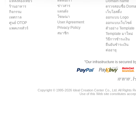
ติดต่อเรา
แหล่งท่องเที่ยว
Domain name
ข่าวสาร
ร้านอาหาร
ตรวจสอบชื่อ Dom
แผนผัง
กิจกรรม
เว็บโฮสติ้ง
โฆษณา
เทศกาล
ออกแบบ Logo
User Agreement
ศูนย์ OTOP
ออกแบบเว็บไซต์
Privacy Policy
แพคเกจทัวร์
ตัวอย่าง Template
สมาชิก
Template มาใหม่
วิธีการชำระเงิน
ยืนยันชำระเงิน
ต่ออายุ
"Our infrastructure is secured 
Copyright © 1995-2026 Ideal Creation Center Co., Ltd. All Rights 
Use of this Web site constitutes accep