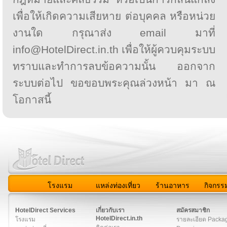
เพื่อให้เกิดความเสียหาย ต่อบุคคล หรือหน่วย
งานใด กรุณาส่ง email มาที่
info@HotelDirect.in.th เพื่อให้ผู้ควบคุมระบบ
ทราบและทำการลบข้อความนั้น ออกจาก
ระบบต่อไป ขอขอบพระคุณล่วงหน้า มา ณ
โอกาสนี้
โรงแรม
แหล่งท่องเที่ยว
ร้านอาหาร
กิจกรร
สมาชิก
|
เกี่ยวกับเรา
|
ติดต่อเรา
|
แผนผัง
|
ข่าวสาร
|
User A
HotelDirect Services
เกี่ยวกับเรา
สมัครสมาชิก
HotelDirect.in.th
โรงแรม
รายละเอียด Packa