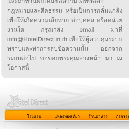
และถ้าท่านพบเห็นข้อความใดที่ขัดต่อ
กฎหมายและศีลธรรม หรือเป็นการกลั่นแกล้ง
เพื่อให้เกิดความเสียหาย ต่อบุคคล หรือหน่วย
งานใด กรุณาส่ง email มาที่
info@HotelDirect.in.th เพื่อให้ผู้ควบคุมระบบ
ทราบและทำการลบข้อความนั้น ออกจาก
ระบบต่อไป ขอขอบพระคุณล่วงหน้า มา ณ
โอกาสนี้
โรงแรม
แหล่งท่องเที่ยว
ร้านอาหาร
กิจกรร
สมาชิก
|
เกี่ยวกับเรา
|
ติดต่อเรา
|
แผนผัง
|
ข่าวสาร
|
User A