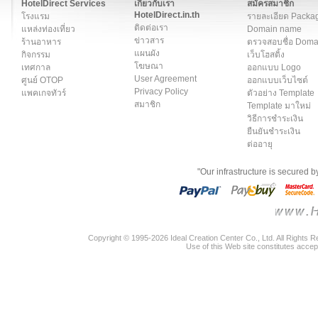
HotelDirect Services
เกี่ยวกับเรา
สมัครสมาชิก
HotelDirect.in.th
โรงแรม
รายละเอียด Packa
ติดต่อเรา
แหล่งท่องเที่ยว
Domain name
ข่าวสาร
ร้านอาหาร
ตรวจสอบชื่อ Dom
แผนผัง
กิจกรรม
เว็บโฮสติ้ง
โฆษณา
เทศกาล
ออกแบบ Logo
User Agreement
ศูนย์ OTOP
ออกแบบเว็บไซต์
Privacy Policy
แพคเกจทัวร์
ตัวอย่าง Template
สมาชิก
Template มาใหม่
วิธีการชำระเงิน
ยืนยันชำระเงิน
ต่ออายุ
"Our infrastructure is secured 
Copyright © 1995-2026 Ideal Creation Center Co., Ltd. All Rights 
Use of this Web site constitutes accep