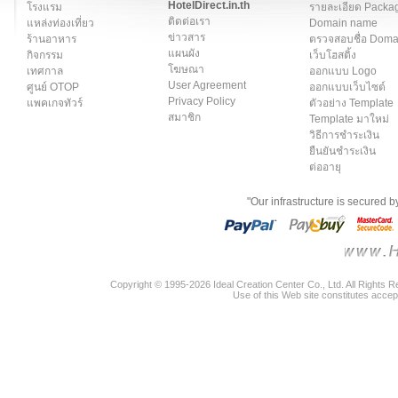
HotelDirect.in.th
โรงแรม
รายละเอียด Packa
ติดต่อเรา
แหล่งท่องเที่ยว
Domain name
ข่าวสาร
ร้านอาหาร
ตรวจสอบชื่อ Dom
แผนผัง
กิจกรรม
เว็บโฮสติ้ง
โฆษณา
เทศกาล
ออกแบบ Logo
User Agreement
ศูนย์ OTOP
ออกแบบเว็บไซต์
Privacy Policy
แพคเกจทัวร์
ตัวอย่าง Template
สมาชิก
Template มาใหม่
วิธีการชำระเงิน
ยืนยันชำระเงิน
ต่ออายุ
"Our infrastructure is secured 
Copyright © 1995-2026 Ideal Creation Center Co., Ltd. All Rights 
Use of this Web site constitutes accep