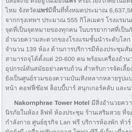
ปลอดภัย ตั้งอยู่ในเมือง
แพร่
หรือเวียงโกศัยในอดี
ไหม จังหวัด
แพร่
มีพื้นที่ทั้งหมดประมาณ 6,637,5
จากกรุงเทพฯ ประมาณ 555 กิโลเมตร โรงแรมนครแ
จุดที่เป็นจุดหมายของทุกคน ในบรรยากาศที่เป็นก
อำนวยความสะดวกของโรงแรมชั้นนำระดับโล
จำนวน 139 ห้อง ด้านการบริการมีห้องประชุมส
สามารถจุได้ตั้งแต่ 20-600 คน พร้อมเครื่องอ
อุปกรณ์ทันสมัยอย่างครบถ้วน สำหรับการจัดเลี้
ยังเป็นศูนย์รวมของความบันเทิงหลากหลายรูปแบบ
หน้า คอฟฟี่ช๊อฟ ล็อบบี้บาร์ สนุกเกอร์คลับ แล
Nakornphrae Tower Hotel
มีสิ่งอำนวยควา
นิรภัยในห้อง ลิฟท์ ห้องประชุม ร้านเสริมสวย ที่
กำลังกาย ศูนย์ธุรกิจ Lan ฟรี บริการห้องพัก ทัวร
พักยังมี เครื่องปรับอากาศ โซฟา ทีวี ตู้เย็น เพื่อ