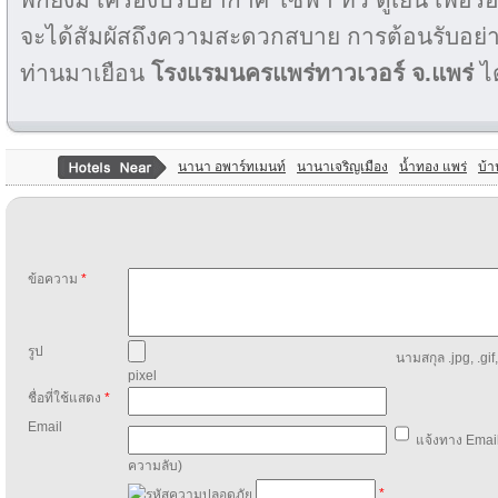
จะได้สัมผัสถึงความสะดวกสบาย การต้อนรับอย่างเ
ท่านมาเยือน
โรงแรมนครแพร่ทาวเวอร์ จ.แพร่
ได้
นานา อพาร์ทเมนท์
นานาเจริญเมือง
น้ำทอง แพร่
บ้า
ข้อความ
*
รูป
นามสกุล .jpg, .gif
pixel
ชื่อที่ใช้แสดง
*
Email
แจ้งทาง Email
ความลับ)
*