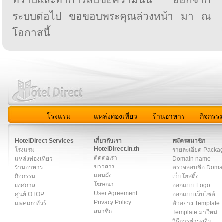
ระบบต่อไป ขอขอบพระคุณล่วงหน้า มา ณ
โอกาสนี้
โรงแรม
แหล่งท่องเที่ยว
ร้านอาหาร
กิจกรร
สมาชิก
|
เกี่ยวกับเรา
|
ติดต่อเรา
|
แผนผัง
|
ข่าวสาร
|
User A
HotelDirect Services
เกี่ยวกับเรา
สมัครสมาชิก
HotelDirect.in.th
โรงแรม
รายละเอียด Packa
ติดต่อเรา
แหล่งท่องเที่ยว
Domain name
ข่าวสาร
ร้านอาหาร
ตรวจสอบชื่อ Dom
แผนผัง
กิจกรรม
เว็บโฮสติ้ง
โฆษณา
เทศกาล
ออกแบบ Logo
User Agreement
ศูนย์ OTOP
ออกแบบเว็บไซต์
Privacy Policy
แพคเกจทัวร์
ตัวอย่าง Template
สมาชิก
Template มาใหม่
วิธีการชำระเงิน