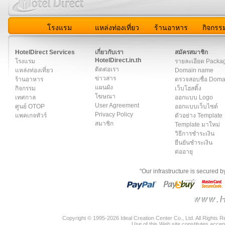
โรงแรม
แหล่งท่องเที่ยว
ร้านอาหาร
กิจกรร
สมาชิก
|
เกี่ยวกับเรา
|
ติดต่อเรา
|
แผนผัง
|
ข่าวสาร
|
User A
HotelDirect Services
เกี่ยวกับเรา
สมัครสมาชิก
HotelDirect.in.th
โรงแรม
รายละเอียด Packa
ติดต่อเรา
แหล่งท่องเที่ยว
Domain name
ข่าวสาร
ร้านอาหาร
ตรวจสอบชื่อ Dom
แผนผัง
กิจกรรม
เว็บโฮสติ้ง
โฆษณา
เทศกาล
ออกแบบ Logo
User Agreement
ศูนย์ OTOP
ออกแบบเว็บไซต์
Privacy Policy
แพคเกจทัวร์
ตัวอย่าง Template
สมาชิก
Template มาใหม่
วิธีการชำระเงิน
ยืนยันชำระเงิน
ต่ออายุ
"Our infrastructure is secured 
Copyright © 1995-2026 Ideal Creation Center Co., Ltd. All Rights 
Use of this Web site constitutes accep