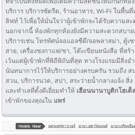
ที่จำเป็นทั้งหมดเพื่อเติมความสดชื่นให้แก่นักท่อ
บริการ บริการซัดรีด, ร้านอาหาร, Wi-Fi ในพื้นที
ลิฟท์ ไว้เพื่อให้มั่นใจว่าผู้เข้าพักจะได้รับความ
นอกจากนี้ ห้องพักทุกห้องยังมีความสะดวกสบาย
บริการเช่น โทรทัศน์จอแอลซีดี/จอพลาสม่า, ตู้เซฟ
สาย, เครื่องชงกาแฟ/ชา, โต๊ะเขียนหนังสือ ที่ส
เว้นแต่ผู้เข้าพักที่พิถีพิถันที่สุด ทางโรงแรมมี
นันทนาการไว้ให้บริการอย่างครบครัน รวมถึง ส
สวน, บริการนวด, สปา, สระว่ายน้ำกลางแจ้ง สิ่
และทำเลที่ตั้งดีเยี่ยมทำให้
เฮือนนานาบูติกโฮเต็
เข้าพักของคุณใน
แพร่
นครแพร่ทาวเวอร์
นานา อพาร์ทเมนท์
นานาเจริญเมือ