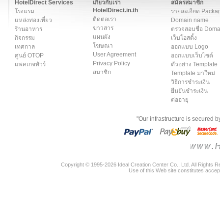
HotelDirect Services
เกี่ยวกับเรา
สมัครสมาชิก
HotelDirect.in.th
โรงแรม
รายละเอียด Packa
ติดต่อเรา
แหล่งท่องเที่ยว
Domain name
ข่าวสาร
ร้านอาหาร
ตรวจสอบชื่อ Dom
แผนผัง
กิจกรรม
เว็บโฮสติ้ง
โฆษณา
เทศกาล
ออกแบบ Logo
User Agreement
ศูนย์ OTOP
ออกแบบเว็บไซต์
Privacy Policy
แพคเกจทัวร์
ตัวอย่าง Template
สมาชิก
Template มาใหม่
วิธีการชำระเงิน
ยืนยันชำระเงิน
ต่ออายุ
"Our infrastructure is secured 
Copyright © 1995-2026 Ideal Creation Center Co., Ltd. All Rights 
Use of this Web site constitutes accep