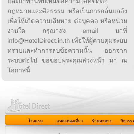
และถ้าท่านพบเห็นข้อความใดที่ขัดต่อ
กฎหมายและศีลธรรม หรือเป็นการกลั่นแกล้ง
เพื่อให้เกิดความเสียหาย ต่อบุคคล หรือหน่วย
งานใด กรุณาส่ง email มาที่
info@HotelDirect.in.th เพื่อให้ผู้ควบคุมระบบ
ทราบและทำการลบข้อความนั้น ออกจาก
ระบบต่อไป ขอขอบพระคุณล่วงหน้า มา ณ
โอกาสนี้
โรงแรม
แหล่งท่องเที่ยว
ร้านอาหาร
กิจกรร
สมาชิก
|
เกี่ยวกับเรา
|
ติดต่อเรา
|
แผนผัง
|
ข่าวสาร
|
User A