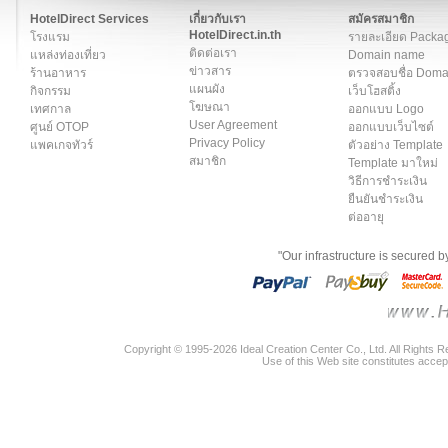
HotelDirect Services
เกี่ยวกับเรา
สมัครสมาชิก
HotelDirect.in.th
โรงแรม
รายละเอียด Packa
ติดต่อเรา
แหล่งท่องเที่ยว
Domain name
ข่าวสาร
ร้านอาหาร
ตรวจสอบชื่อ Dom
แผนผัง
กิจกรรม
เว็บโฮสติ้ง
โฆษณา
เทศกาล
ออกแบบ Logo
User Agreement
ศูนย์ OTOP
ออกแบบเว็บไซต์
Privacy Policy
แพคเกจทัวร์
ตัวอย่าง Template
สมาชิก
Template มาใหม่
วิธีการชำระเงิน
ยืนยันชำระเงิน
ต่ออายุ
"Our infrastructure is secured 
Copyright © 1995-2026 Ideal Creation Center Co., Ltd. All Rights 
Use of this Web site constitutes accep