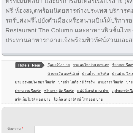
ทรีทเมนท์สปา และบริการอินเทอร์เน็ตไร้สาย (Wi
ฟรี ห้องสมุดพร้อมนิตยสารต่างประเทศ บริการคอ
รถรับส่งฟรีไปยังตัวเมืองหรือสนามบินให้บริกา
Restaurant The Column และอาหารฟิวชั่นไทย-ยุโรป
ประทานอาหารกลางแจ้งพร้อมทิวทัศน์สวนและสร
กู๊ดมอร์นิ่ง ปาย
ขวดคนโท ปาย คอทเทจ
ชีวาดอย รีสอ
บ้านตะวัน เกสท์เฮ้าส์
บ้านน้ำปาย รีทรีท
บ้านปาย วิลเ
ปาย ฮอทสปริง สปา รีสอร์ท
ปายคํา ไฮด์อเวย์ รีสอร์ท
ปายธารา รีสอร์ท
ปาย
ปายหวาน รีสอร์ท
พริบตา บูติค รีสอร์ท
แฟมิลี่เฮาส์ แอท ปาย
ภูปายอาร์ท รี
สวีทเม็มโมรี่ส์ แอท ปาย
โฮเต็ล เด อาร์ติสต์ โรส ออฟ ปาย
ข้อความ
*