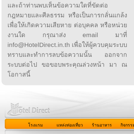
และถ้าท่านพบเห็นข้อความใดที่ขัดต่อ
กฎหมายและศีลธรรม หรือเป็นการกลั่นแกล้ง
เพื่อให้เกิดความเสียหาย ต่อบุคคล หรือหน่วย
งานใด กรุณาส่ง email มาที่
info@HotelDirect.in.th เพื่อให้ผู้ควบคุมระบบ
ทราบและทำการลบข้อความนั้น ออกจาก
ระบบต่อไป ขอขอบพระคุณล่วงหน้า มา ณ
โอกาสนี้
โรงแรม
แหล่งท่องเที่ยว
ร้านอาหาร
กิจกรร
สมาชิก
|
เกี่ยวกับเรา
|
ติดต่อเรา
|
แผนผัง
|
ข่าวสาร
|
User A