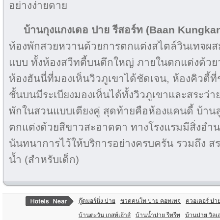
อย่างง่ายดาย
บ้านกุงแกงเดอ ปาย รีสอร์ท (Baan Kungka
ห้องพักสวยหวานด้วยการตกแต่งสไตล์วินเทจผสมค
แบบ ทั้งห้องสวีทตี้บนตึกใหญ่ ภายในตกแต่งด้ว
ห้องฮันนี่ที่มองเห็นวิวภูเขาได้ชัดเจน, ห้องคิวตี้ท
ชั้นบนมีระเบียงมองเห็นได้ทั้งวิวภูเขาและสระว่ายน้
พักในสวนแบบเตียงคู่ สุดท้ายคือห้องแคนดี้ บ้
ตกแต่งด้วยสีขาวสะอาดตา ทางโรงแรมมีสิ่งอ
นันทนาการไว้ให้บริการอย่างครบครัน รวมถึง สร
น้ำ (สำหรับเด็ก)
กู๊ดมอร์นิ่ง ปาย
ขวดคนโท ปาย คอทเทจ
ควอเตอร์ ปา
บ้านตะวัน เกสท์เฮ้าส์
บ้านน้ำปาย รีทรีท
บ้านปาย วิลเ