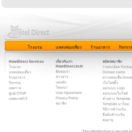
โรงแรม
แหล่งท่องเที่ยว
ร้านอาหาร
กิจกรร
สมาชิก
|
เกี่ยวกับเรา
|
ติดต่อเรา
|
แผนผัง
|
ข่าวสาร
|
User A
HotelDirect Services
เกี่ยวกับเรา
สมัครสมาชิก
HotelDirect.in.th
โรงแรม
รายละเอียด Packa
ติดต่อเรา
แหล่งท่องเที่ยว
Domain name
ข่าวสาร
ร้านอาหาร
ตรวจสอบชื่อ Dom
แผนผัง
กิจกรรม
เว็บโฮสติ้ง
โฆษณา
เทศกาล
ออกแบบ Logo
User Agreement
ศูนย์ OTOP
ออกแบบเว็บไซต์
Privacy Policy
แพคเกจทัวร์
ตัวอย่าง Template
สมาชิก
Template มาใหม่
วิธีการชำระเงิน
ยืนยันชำระเงิน
ต่ออายุ
"Our infrastructure is secured 