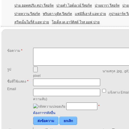
ปาย ฮอทสปริง สปา รีสอร์ท
ปายคํา ไฮด์อเวย์ รีสอร์ท
ปายธารา รีสอร์ท
ปาย
ปายหวาน รีสอร์ท
พริบตา บูติค รีสอร์ท
แฟมิลี่เฮาส์ แอท ปาย
ภูปายอาร์ท รี
สวีทเม็มโมรี่ส์ แอท ปาย
โฮเต็ล เด อาร์ติสต์ โรส ออฟ ปาย
ข้อความ
*
รูป
นามสกุล .jpg, .gif
pixel
ชื่อที่ใช้แสดง
*
Email
แจ้งทาง Email
ความลับ)
*
ต้องการรหัสอื่น
ส่งข้อความ
ยกเลิก