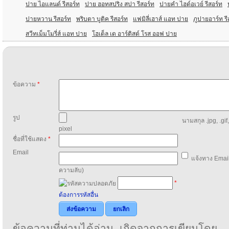
ปาย ไอแลนด์ รีสอร์ท
ปาย ฮอทสปริง สปา รีสอร์ท
ปายคํา ไฮด์อเวย์ รีสอร์ท
ปายหวาน รีสอร์ท
พริบตา บูติค รีสอร์ท
แฟมิลี่เฮาส์ แอท ปาย
ภูปายอาร์ท รี
สวีทเม็มโมรี่ส์ แอท ปาย
โฮเต็ล เด อาร์ติสต์ โรส ออฟ ปาย
ข้อความ
*
รูป
นามสกุล .jpg, .gif
pixel
ชื่อที่ใช้แสดง
*
Email
แจ้งทาง Email
ความลับ)
*
ต้องการรหัสอื่น
ส่งข้อความ
ยกเลิก
ข้อความที่ท่านได้อ่าน เกิดจากการเขียนโดย