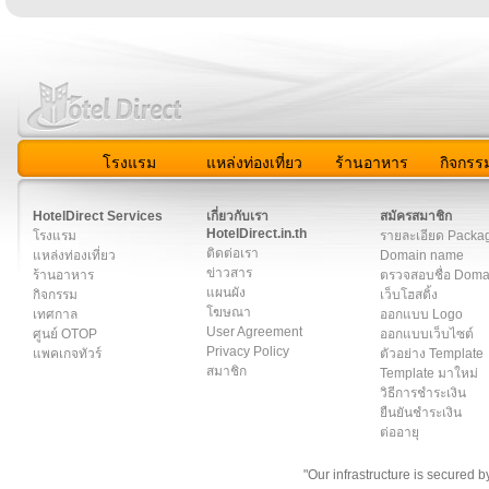
โรงแรม
แหล่งท่องเที่ยว
ร้านอาหาร
กิจกรร
สมาชิก
|
เกี่ยวกับเรา
|
ติดต่อเรา
|
แผนผัง
|
ข่าวสาร
|
User A
HotelDirect Services
เกี่ยวกับเรา
สมัครสมาชิก
HotelDirect.in.th
โรงแรม
รายละเอียด Packa
ติดต่อเรา
แหล่งท่องเที่ยว
Domain name
ข่าวสาร
ร้านอาหาร
ตรวจสอบชื่อ Dom
แผนผัง
กิจกรรม
เว็บโฮสติ้ง
โฆษณา
เทศกาล
ออกแบบ Logo
User Agreement
ศูนย์ OTOP
ออกแบบเว็บไซต์
Privacy Policy
แพคเกจทัวร์
ตัวอย่าง Template
สมาชิก
Template มาใหม่
วิธีการชำระเงิน
ยืนยันชำระเงิน
ต่ออายุ
"Our infrastructure is secured 