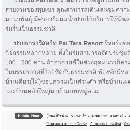
สวยงามของหุบเขา คุณสามารถเดินเล่นชมความ
นานาพันธุ์ มีศาลาริมแม่น้ำปายไว้บริการให้นั่งเ
ร่มรื่นเป็นธรรมชาติ
ปายธารารีสอร์ท
Pai Tara Resort
รีสอร์ทข
กิจกรรมหลากหลาย ทั้งในร่มสามารถจัดประชุมสัม
100 - 200 ท่าน ถ้าอากาศดีในช่วงฤดูหนาวก็สาม
ในบรรยากาศที่ใกล้ชิดกับธรรมชาติ ห้องพักมีห
บ้านเดียว(ไม้)ชอบความเป็นส่วนตัว หรือบ้านแ
และบ้านหลังใหญ่มาเป็นแบบหมู่คณะ
กู๊ดมอร์นิ่ง ปาย
ขวดคนโท ปาย คอทเทจ
ควอเตอร์ ปา
บ้านกุงแกง เดอ ปาย รีสอร์ท
บ้านตะวัน เกสท์เฮ้าส์
บ้า