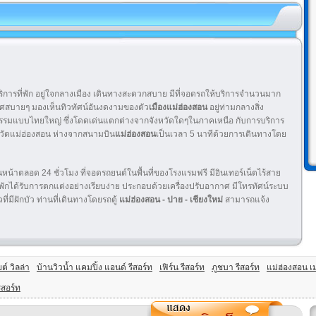
ริการที่พัก อยู่ใจกลางเมือง เดินทางสะดวกสบาย มีที่จอดรถให้บริการจำนวนมาก
กาศสบายๆ มองเห็นทิวทัศน์อันงดงามของตัว
เมืองแม่ฮ่องสอน
อยู่ท่ามกลางสิ่ง
ปัตยกรรมแบบไทยใหญ่ ซึ่งโดดเด่นแตกต่างจากจังหวัดใดๆในภาคเหนือ กับการบริการ
หวัดแม่ฮ่องสอน ห่างจากสนามบิน
แม่ฮ่องสอน
เป็นเวลา 5 นาทีด้วยการเดินทางโดย
นหน้าตลอด 24 ชั่วโมง ที่จอดรถยนต์ในพื้นที่ของโรงแรมฟรี มีอินเทอร์เน็ตไร้สาย
งพักได้รับการตกแต่งอย่างเรียบง่าย ประกอบด้วยเครื่องปรับอากาศ มีโทรทัศน์ระบบ
่มีฝักบัว ท่านที่เดินทางโดยรถตู้
แม่ฮ่องสอน - ปาย - เชียงใหม่
สามารถแจ้ง
ต์ วิลล่า
บ้านวิวน้ำ แคมปิ้ง แอนด์ รีสอร์ท
เฟิร์น รีสอร์ท
ภูชบา รีสอร์ท
แม่ฮ่องสอน เม
ีสอร์ท