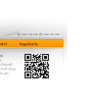
ทัวร์
ข้อมูลจังหวัด
.th
ูป
เร็จรูปฟรี
เว็บสำเร็จรูป
งร้านค้า