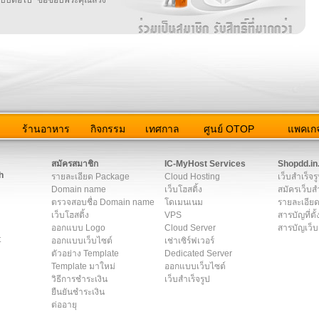
ว
ร้านอาหาร
กิจกรรม
เทศกาล
ศูนย์ OTOP
แพคเกจ
ต่อเรา
|
แผนผัง
|
ข่าวสาร
|
User Agreement
|
Privacy Policy
|
โฆษณา
สมัครสมาชิก
IC-MyHost Services
Shopdd.in
h
รายละเอียด Package
Cloud Hosting
เว็บสำเร็จร
Domain name
เว็บโฮสติ้ง
สมัครเว็บสำ
ตรวจสอบชื่อ Domain name
โดเมนเนม
รายละเอียด
เว็บโฮสติ้ง
VPS
สารบัญที่ตั้
ออกแบบ Logo
Cloud Server
สารบัญเว็บ
t
ออกแบบเว็บไซต์
เช่าเซิร์ฟเวอร์
ตัวอย่าง Template
Dedicated Server
Template มาใหม่
ออกแบบเว็บไซต์
วิธีการชำระเงิน
เว็บสำเร็จรูป
ยืนยันชำระเงิน
ต่ออายุ