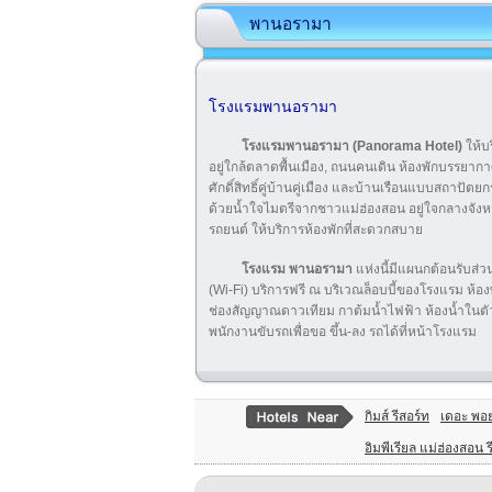
พานอรามา
โรงแรมพานอรามา
โรงแรมพานอรามา
(Panorama Hotel)
ให้บ
อยู่ใกล้ตลาดพื้นเมือง, ถนนคนเดิน ห้องพักบรรยา
ศักดิ์สิทธิ์คู่บ้านคู่เมือง และบ้านเรือนแบบสถา
ด้วยน้ำใจไมตรีจากชาวแม่ฮ่องสอน อยู่ใจกลางจัง
รถยนต์ ให้บริการห้องพักที่สะดวกสบาย
โรงแรม พานอรามา
แห่งนี้มีแผนกต้อนรับส่ว
(Wi-Fi) บริการฟรี ณ บริเวณล็อบบี้ของโรงแรม ห้อ
ช่องสัญญาณดาวเทียม กาต้มน้ำไฟฟ้า ห้องน้ำในตัวที
พนักงานขับรถเพื่อขอ ขึ้น-ลง รถได้ที่หน้าโรงแรม
กิมส์ รีสอร์ท
เดอะ พอย
อิมพีเรียล แม่ฮ่องสอน ร