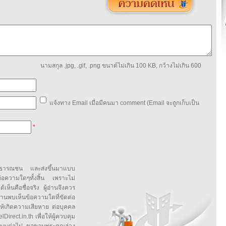
นามสกุล .jpg, .gif, .png ขนาด์ไม่เกิน 100 KB, กว้างไม่เกิน 600
แจ้งทาง Email เมื่อมีคนมา comment (Email จะถูกเก็บเป็น
*
สาธารณชน และส่งขึ้นมาแบบ
ข้อความใดๆทั้งสิ้น เพราะไม่
้เห็นคือชื่อจริง ผู้อ่านจึงควร
บเห็นข้อความใดที่ขัดต่อ
ให้เกิดความเสียหาย ต่อบุคคล
irect.in.th เพื่อให้ผู้ควบคุม
บบต่อไป ขอขอบพระคุณล่วง