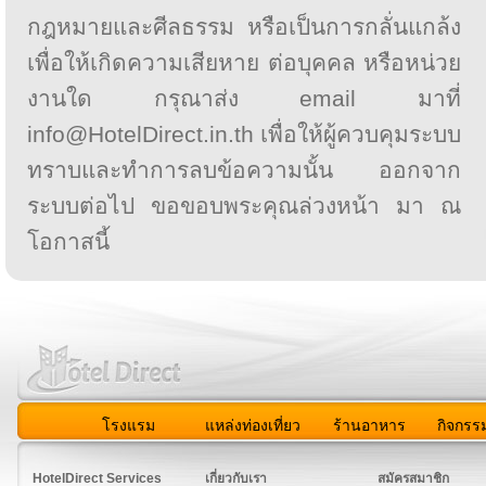
กฎหมายและศีลธรรม หรือเป็นการกลั่นแกล้ง
เพื่อให้เกิดความเสียหาย ต่อบุคคล หรือหน่วย
งานใด กรุณาส่ง email มาที่
info@HotelDirect.in.th เพื่อให้ผู้ควบคุมระบบ
ทราบและทำการลบข้อความนั้น ออกจาก
ระบบต่อไป ขอขอบพระคุณล่วงหน้า มา ณ
โอกาสนี้
โรงแรม
แหล่งท่องเที่ยว
ร้านอาหาร
กิจกรร
สมาชิก
|
เกี่ยวกับเรา
|
ติดต่อเรา
|
แผนผัง
|
ข่าวสาร
|
User A
HotelDirect Services
เกี่ยวกับเรา
สมัครสมาชิก