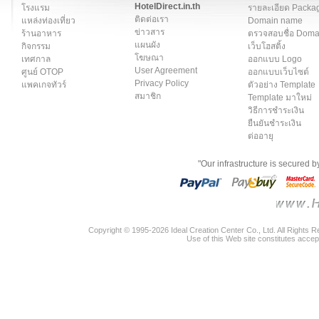
HotelDirect.in.th
โรงแรม
รายละเอียด Packa
ติดต่อเรา
แหล่งท่องเที่ยว
Domain name
ข่าวสาร
ร้านอาหาร
ตรวจสอบชื่อ Dom
แผนผัง
กิจกรรม
เว็บโฮสติ้ง
โฆษณา
เทศกาล
ออกแบบ Logo
User Agreement
ศูนย์ OTOP
ออกแบบเว็บไซต์
Privacy Policy
แพคเกจทัวร์
ตัวอย่าง Template
สมาชิก
Template มาใหม่
วิธีการชำระเงิน
ยืนยันชำระเงิน
ต่ออายุ
"Our infrastructure is secured 
Copyright © 1995-2026 Ideal Creation Center Co., Ltd. All Rights 
Use of this Web site constitutes accep