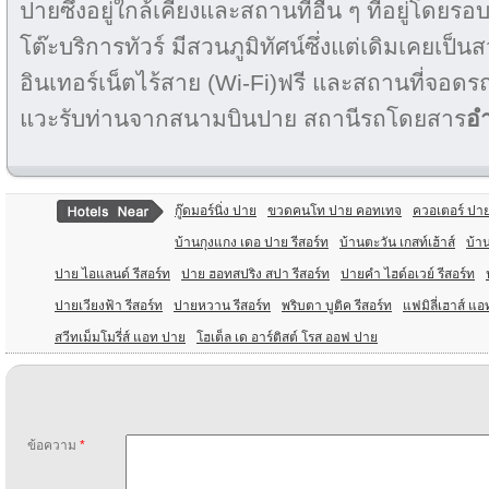
ปายซึ่งอยู่ใกล้เคียงและสถานที่อื่น ๆ ที่อยู่โดยรอ
โต๊ะบริการทัวร์ มีสวนภูมิทัศน์ซึ่งแต่เดิมเคยเป็น
อินเทอร์เน็ตไร้สาย (Wi-Fi)ฟรี และสถานที่จอดรถ
แวะรับท่านจากสนามบินปาย สถานีรถโดยสาร
อ
กู๊ดมอร์นิ่ง ปาย
ขวดคนโท ปาย คอทเทจ
ควอเตอร์ ปา
บ้านกุงแกง เดอ ปาย รีสอร์ท
บ้านตะวัน เกสท์เฮ้าส์
บ้า
ปาย ไอแลนด์ รีสอร์ท
ปาย ฮอทสปริง สปา รีสอร์ท
ปายคํา ไฮด์อเวย์ รีสอร์ท
ปายเวียงฟ้า รีสอร์ท
ปายหวาน รีสอร์ท
พริบตา บูติค รีสอร์ท
แฟมิลี่เฮาส์ แ
สวีทเม็มโมรี่ส์ แอท ปาย
โฮเต็ล เด อาร์ติสต์ โรส ออฟ ปาย
ข้อความ
*