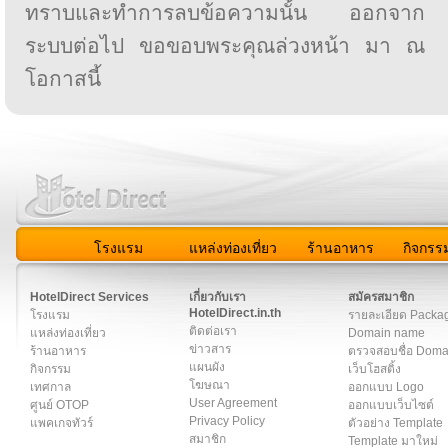
ทราบและทำการลบข้อความนั้น ออกจาก
ระบบต่อไป ขอขอบพระคุณล่วงหน้า มา ณ
โอกาสนี้
โรงแรม
แหล่งท่องเที่ยว
ร้านอาหาร
กิจกรร
สมาชิก
|
เกี่ยวกับเรา
|
ติดต่อเรา
|
แผนผัง
|
ข่าวสาร
|
User A
HotelDirect Services
เกี่ยวกับเรา
สมัครสมาชิก
HotelDirect.in.th
โรงแรม
รายละเอียด Packa
ติดต่อเรา
แหล่งท่องเที่ยว
Domain name
ข่าวสาร
ร้านอาหาร
ตรวจสอบชื่อ Dom
แผนผัง
กิจกรรม
เว็บโฮสติ้ง
โฆษณา
เทศกาล
ออกแบบ Logo
User Agreement
ศูนย์ OTOP
ออกแบบเว็บไซต์
Privacy Policy
แพคเกจทัวร์
ตัวอย่าง Template
สมาชิก
Template มาใหม่