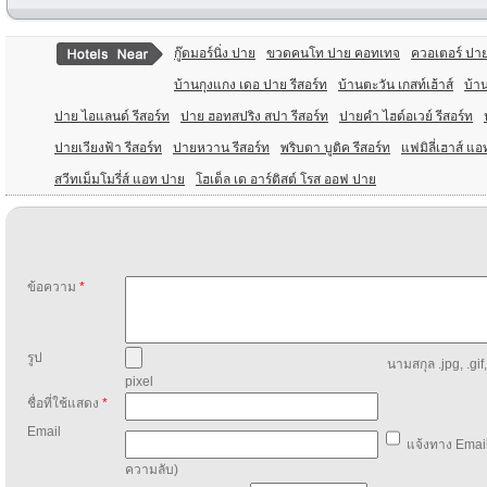
กู๊ดมอร์นิ่ง ปาย
ขวดคนโท ปาย คอทเทจ
ควอเตอร์ ปา
บ้านกุงแกง เดอ ปาย รีสอร์ท
บ้านตะวัน เกสท์เฮ้าส์
บ้า
ปาย ไอแลนด์ รีสอร์ท
ปาย ฮอทสปริง สปา รีสอร์ท
ปายคํา ไฮด์อเวย์ รีสอร์ท
ปายเวียงฟ้า รีสอร์ท
ปายหวาน รีสอร์ท
พริบตา บูติค รีสอร์ท
แฟมิลี่เฮาส์ แ
สวีทเม็มโมรี่ส์ แอท ปาย
โฮเต็ล เด อาร์ติสต์ โรส ออฟ ปาย
ข้อความ
*
รูป
นามสกุล .jpg, .gif
pixel
ชื่อที่ใช้แสดง
*
Email
แจ้งทาง Email
ความลับ)