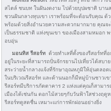
สไตล์ ชนบท ในฝันงดงาม ไปด้วยบุปผชาติ บานสพ
ชวนฝันกลางหุบเขา เราพร้อมที่จะต้อนรับคุณ ด้
พร้อมด้วยสิ่งอำนวยความสะดวกมากมาย คุณจะ
เป็นธรรมชาติ แห่งขุนเขา ของเมืองสามหมอก พร
อบอุ่น
มอนทิส รีสอร์ท
ด้วยทำเลที่ตั้งของรีสอร์ทที่อ
อยู่ในระยะที่สามารถปั่นจักรยานไปเที่ยวได้สบายๆ
สระว่ายน้ำกลางแจ้งที่รักษาอุณหภูมิให้อุ่นตลอดเ
ในบริเวณรีสอร์ท และด้านนอกก็มีหมู่บ้านชาวเขา
รีสอร์ทมีบริการภัตตาคาร 2 แห่งแต่คุณก็สามา
เมืองได้เช่นกัน ดอกไม้สวยๆกับวันฟ้าใสช่วงฤด
รีสอร์ทดูสดชื่น เหมาะแก่การพักผ่อนอย่างยิ่ง