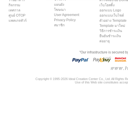
แผนผัง
กิจกรรม
เว็บโฮสติ้ง
โฆษณา
เทศกาล
ออกแบบ Logo
User Agreement
ศูนย์ OTOP
ออกแบบเว็บไซต์
Privacy Policy
แพคเกจทัวร์
ตัวอย่าง Template
สมาชิก
Template มาใหม่
วิธีการชำระเงิน
ยืนยันชำระเงิน
ต่ออายุ
"Our infrastructure is secured 
Copyright © 1995-2026 Ideal Creation Center Co., Ltd. All Rights 
Use of this Web site constitutes accep