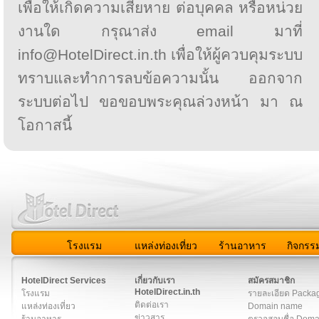
เพื่อให้เกิดความเสียหาย ต่อบุคคล หรือหน่วย
งานใด กรุณาส่ง email มาที่
info@HotelDirect.in.th เพื่อให้ผู้ควบคุมระบบ
ทราบและทำการลบข้อความนั้น ออกจาก
ระบบต่อไป ขอขอบพระคุณล่วงหน้า มา ณ
โอกาสนี้
โรงแรม
แหล่งท่องเที่ยว
ร้านอาหาร
กิจกรร
สมาชิก
|
เกี่ยวกับเรา
|
ติดต่อเรา
|
แผนผัง
|
ข่าวสาร
|
User A
HotelDirect Services
เกี่ยวกับเรา
สมัครสมาชิก
HotelDirect.in.th
โรงแรม
รายละเอียด Packa
ติดต่อเรา
แหล่งท่องเที่ยว
Domain name
ข่าวสาร
ร้านอาหาร
ตรวจสอบชื่อ Dom