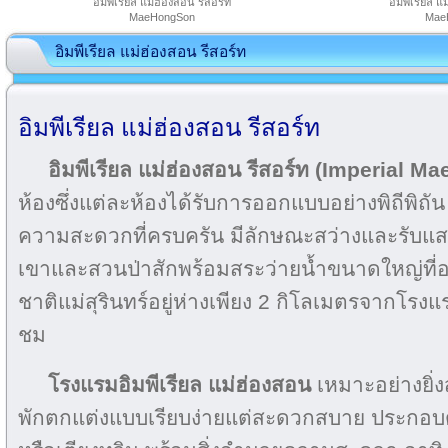
อิมพีเรียล แม่ฮ่องสอน รีสอร์ท
อิมพีเรียล แ
MaeHongSon
Mae
อิมพีเรียล แม่ฮ่องสอน รีสอร์ท
อิมพีเรียล แม่ฮ่องสอน รีสอร์ท
อิมพีเรียล แม่ฮ่องสอน รีสอร์ท
(Imperial Ma
ห้องซึ่งแต่ละห้องได้รับการออกแบบอย่างพิถีพิถัน
ความสะดวกที่ครบครัน มีลักษณะสว่างและรับแส
เขาและสวนป่าสักพร้อมสระว่ายน้ำขนาดใหญ่ที่อยู
ชาติแม่สุรินทร์อยู่ห่างเพียง 2 กิโลเมตรจากโรงแ
ชม
โรงแรมอิมพีเรียล แม่ฮ่องสอน
เหมาะอย่างยิ่
พักตกแต่งแบบเรียบง่ายแต่สะดวกสบาย ประกอบด