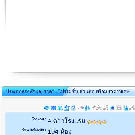
ประเภทห้องพักและราคา - โปรโมชั่น,ส่วนลด พร้อม ราคาพิเศษ
โรงแรม :
4 ดาวโรงแรม
จำนวนห้องพัก :
104 ห้อง