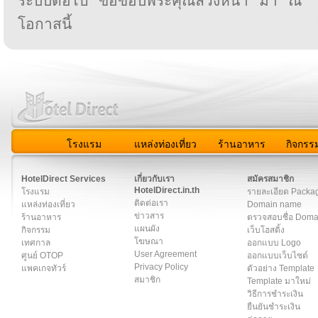
ระบบต่อไป ขอขอบพระคุณล่วงหน้า มา ณ
โอกาสนี้
โรงแรม
แหล่งท่องเที่ยว
ร้านอาหาร
กิจกรร
สมาชิก
|
เกี่ยวกับเรา
|
ติดต่อเรา
|
แผนผัง
|
ข่าวสาร
|
User A
HotelDirect Services
เกี่ยวกับเรา
สมัครสมาชิก
HotelDirect.in.th
โรงแรม
รายละเอียด Packa
ติดต่อเรา
แหล่งท่องเที่ยว
Domain name
ข่าวสาร
ร้านอาหาร
ตรวจสอบชื่อ Dom
แผนผัง
กิจกรรม
เว็บโฮสติ้ง
โฆษณา
เทศกาล
ออกแบบ Logo
User Agreement
ศูนย์ OTOP
ออกแบบเว็บไซต์
Privacy Policy
แพคเกจทัวร์
ตัวอย่าง Template
สมาชิก
Template มาใหม่
วิธีการชำระเงิน
ยืนยันชำระเงิน