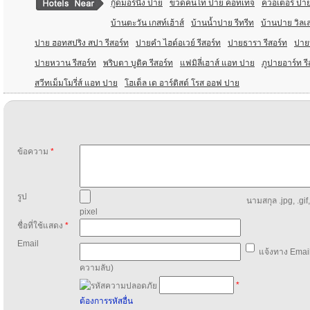
กู๊ดมอร์นิ่ง ปาย
ขวดคนโท ปาย คอทเทจ
ควอเตอร์ ปา
บ้านตะวัน เกสท์เฮ้าส์
บ้านน้ำปาย รีทรีท
บ้านปาย วิลเ
ปาย ฮอทสปริง สปา รีสอร์ท
ปายคํา ไฮด์อเวย์ รีสอร์ท
ปายธารา รีสอร์ท
ปาย
ปายหวาน รีสอร์ท
พริบตา บูติค รีสอร์ท
แฟมิลี่เฮาส์ แอท ปาย
ภูปายอาร์ท รี
สวีทเม็มโมรี่ส์ แอท ปาย
โฮเต็ล เด อาร์ติสต์ โรส ออฟ ปาย
ข้อความ
*
รูป
นามสกุล .jpg, .gif
pixel
ชื่อที่ใช้แสดง
*
Email
แจ้งทาง Email
ความลับ)
*
ต้องการรหัสอื่น