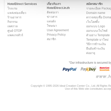
HotelDirect Services
เกี่ยวกับเรา
สมัครสมาชิก
HotelDirect.in.th
โรงแรม
รายละเอียด Packa
ติดต่อเรา
แหล่งท่องเที่ยว
Domain name
ข่าวสาร
ร้านอาหาร
ตรวจสอบชื่อ Dom
แผนผัง
กิจกรรม
เว็บโฮสติ้ง
โฆษณา
เทศกาล
ออกแบบ Logo
User Agreement
ศูนย์ OTOP
ออกแบบเว็บไซต์
Privacy Policy
แพคเกจทัวร์
ตัวอย่าง Template
สมาชิก
Template มาใหม่
วิธีการชำระเงิน
ยืนยันชำระเงิน
ต่ออายุ
"Our infrastructure is secured 
Copyright © 1995-2026 Ideal Creation Center Co., Ltd. All Rights 
Use of this Web site constitutes accep