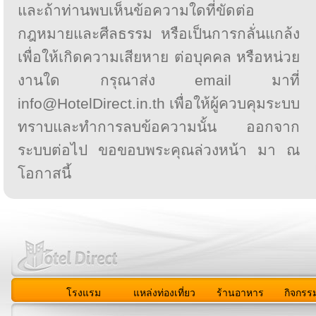
และถ้าท่านพบเห็นข้อความใดที่ขัดต่อ
กฎหมายและศีลธรรม หรือเป็นการกลั่นแกล้ง
เพื่อให้เกิดความเสียหาย ต่อบุคคล หรือหน่วย
งานใด กรุณาส่ง email มาที่
info@HotelDirect.in.th เพื่อให้ผู้ควบคุมระบบ
ทราบและทำการลบข้อความนั้น ออกจาก
ระบบต่อไป ขอขอบพระคุณล่วงหน้า มา ณ
โอกาสนี้
โรงแรม
แหล่งท่องเที่ยว
ร้านอาหาร
กิจกรร
สมาชิก
|
เกี่ยวกับเรา
|
ติดต่อเรา
|
แผนผัง
|
ข่าวสาร
|
User A