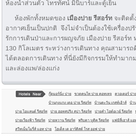
ห้องน้ำส่วนตัว โทรทัศน์ มินิบาร์และตู้เย็น
ห้องพักทั้งหมดของ
เมืองปาย รีสอร์ท
จะติดตั้
อากาศเย็นเป็นปกติ จึงไม่จำเป็นต้องใช้เครื่องปร
รักการเดินป่าและการผญจภัย เมืองปาย รีสอร์ท
130 กิโลเมตร ระหว่างการเดินทาง คุณสามารถด
ได้ตลอดการเดินทาง ที่นี่ยังมีกิจกรรมให้ทำมากมา
และล่องแพ/ล่องแก่ง
กู๊ดมอร์นิ่ง ปาย
ขวดคนโท ปาย คอทเทจ
ควอเตอร์ ปา
บ้านกุงแกง เดอ ปาย รีสอร์ท
บ้านตะวัน เกสท์เฮ้าส์
บ้า
ปาย ไอแลนด์ รีสอร์ท
ปาย ฮอทสปริง สปา รีสอร์ท
ปายคํา ไฮด์อเวย์ รีสอร์ท
ปายเวียงฟ้า รีสอร์ท
ปายหวาน รีสอร์ท
พริบตา บูติค รีสอร์ท
แฟมิลี่เฮาส์ แ
สวีทเม็มโมรี่ส์ แอท ปาย
โฮเต็ล เด อาร์ติสต์ โรส ออฟ ปาย