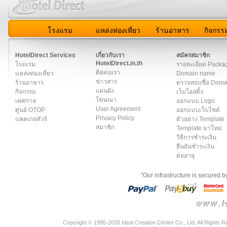
โรงแรม
แหล่งท่องเที่ยว
ร้านอาหาร
กิจกรร
สมาชิก
|
เกี่ยวกับเรา
|
ติดต่อเรา
|
แผนผัง
|
ข่าวสาร
|
User A
HotelDirect Services
เกี่ยวกับเรา
สมัครสมาชิก
HotelDirect.in.th
โรงแรม
รายละเอียด Packa
ติดต่อเรา
แหล่งท่องเที่ยว
Domain name
ข่าวสาร
ร้านอาหาร
ตรวจสอบชื่อ Dom
แผนผัง
กิจกรรม
เว็บโฮสติ้ง
โฆษณา
เทศกาล
ออกแบบ Logo
User Agreement
ศูนย์ OTOP
ออกแบบเว็บไซต์
Privacy Policy
แพคเกจทัวร์
ตัวอย่าง Template
สมาชิก
Template มาใหม่
วิธีการชำระเงิน
ยืนยันชำระเงิน
ต่ออายุ
"Our infrastructure is secured 
Copyright © 1995-2026 Ideal Creation Center Co., Ltd. All Rights 