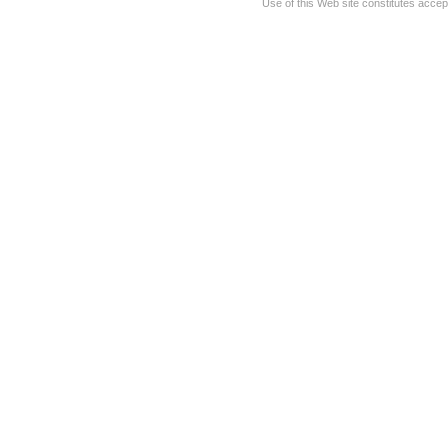
Use of this Web site constitutes accep