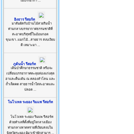
ในบรรยากา ...
อิงธาร รีสอร์ท
มาสัมผัสกับบ้านไม้สวยริมน้ำ
ท่ามกลางบรรยากาศธรรมชาติที่
สะอาดบริสุทธิ์ในอ้อมกอด
ขุนเขา..แมกไม้...สายธาร สงบเงียบ
ดี เหมาะมา ...
ภูต้นน้ำ รีสอร์ท
เดินป่าศึกษาธรรมชาติ หรือจะ
เปลี่ยนบรรยากาศตะลุยล่องแก่งสุด
ฮาและตื่นเต้น ณ คลองลำโลน และ
ถ้ำเจ็ดคต สายธารน้ำใสสะอาดและ
ปลอด ...
โนโวเทล ระยอง ริมแพ รีสอร์ท
โนโวเทล ระยอง ริมแพ รีสอร์ท
ด้วยทำเลที่ตั้งที่อยู่ใจกลางเมือง
ท่ามกลางหาดทรายที่เงียบสงบใน
จังหวัดระยอง ผู้มาเข้าพักสามาร ...