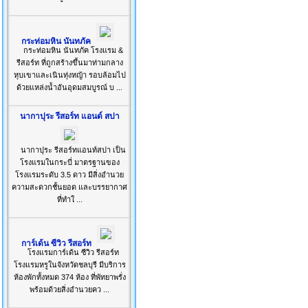
กระท่อมหิน นันทภัค
กระท่อมหิน นันทภัค โรงแรม &
รีสอร์ท ที่ถูกสร้างขึ้นมาท่ามกลาง
หุบเขาและเนินทุ่งหญ้า รอบล้อมไป
ด้วยแหล่งน้ำอันอุดมสมบูรณ์ บ ...
นากาปุระ รีสอร์ท แอนด์ สปา
นากาปุระ รีสอร์ทแอนท์สปา เป็น
โรงแรมในกระบี่ มาตรฐานของ
โรงแรมระดับ 3.5 ดาว มีสิ่งอำนวย
ความสะดวกชั้นยอด และบรรยากาศ
ที่ทำใ ...
การ์เด้น ซีวิว รีสอร์ท
โรงแรมการ์เด้น ซีวิว รีสอร์ท
โรงแรมหรูในจังหวัดชลบุรี มีบริการ
ห้องพักทั้งหมด 374 ห้อง ที่พัทยาพรั่ง
พร้อมด้วยสิ่งอำนวยคว ...