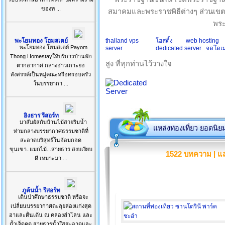
ของท ...
สมาคมและพระราชพิธีต่างๆ ส่วนเขตพ
พระ
พะโยมทอง โฮมสเตย์
thailand vps
โฮสติ้ง
web hosting
พะโยมทอง โฮมสเตย์ Payom
server
dedicated server
จดโดเ
Thong Homestayให้บริการบ้านพัก
สูง ที่ทุกท่านไว้วางใจ
ตากอากาศ กลางอ่าวเกาะยอ
สังสรรค์เป็นหมู่คณะหรือครอบครัว
ในบรรยากา ...
อิงธาร รีสอร์ท
มาสัมผัสกับบ้านไม้สวยริมน้ำ
แหล่งท่องเที่ยว ยอดนิย
ท่ามกลางบรรยากาศธรรมชาติที่
สะอาดบริสุทธิ์ในอ้อมกอด
ขุนเขา..แมกไม้...สายธาร สงบเงียบ
1522 บทความ | แส
ดี เหมาะมา ...
ภูต้นน้ำ รีสอร์ท
เดินป่าศึกษาธรรมชาติ หรือจะ
เปลี่ยนบรรยากาศตะลุยล่องแก่งสุด
ฮาและตื่นเต้น ณ คลองลำโลน และ
ถ้ำเจ็ดคต สายธารน้ำใสสะอาดและ