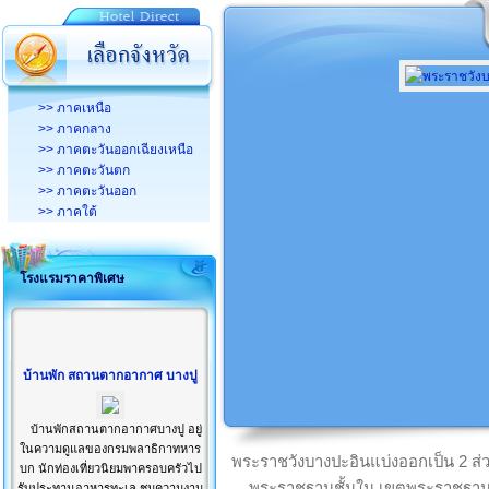
>> ภาคเหนือ
>> ภาคกลาง
>> ภาคตะวันออกเฉียงเหนือ
>> ภาคตะวันตก
>> ภาคตะวันออก
>> ภาคใต้
โรงแรมราคาพิเศษ
บ้านพัก สถานตากอากาศ บางปู
บ้านพักสถานตากอากาศบางปู อยู่
ในความดูแลของกรมพลาธิกาทหาร
พระราชวังบางปะอินแบ่งออกเป็น 2 ส
บก นักท่องเที่ยวนิยมพาครอบครัวไป
พระราชฐานชั้นใน เขตพระราชฐานช
รับประทานอาหารทะเล ชมความงาม