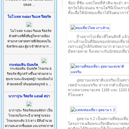
ช้อป ที่ชิม แห่งใหม่ที่หัวหิน-ชะอ
ปลอด ...
ทุกวัยได้แน่นอน ซานโตรีนีเป็นเกาะที่ตั
ที่จะสื่อให้นักท่องเที่ยวได้จินตนากา
โนโวเทล ระยอง ริมแพ รีสอร์ท
โนโวเทล ระยอง ริมแพ รีสอร์ท
ด้วยทำเลที่ตั้งที่อยู่ใจกลางเมือง
ถ้าอยากไปเที่ยวที่ไหนสักที่ แล้
ท่ามกลางหาดทรายที่เงียบสงบใน
เกาะล้านเป็นที่นิยมของนักท่องเที่
เพราะอยู่ใกล้กับพัทยามาก ตามเก
จังหวัดระยอง ผู้มาเข้าพักสามาร ...
มีหลายหาด จึงเหมาะกับนักท่องเที่ย
กระท่อมหิน นันทภัค
กระท่อมหิน นันทภัค โรงแรม &
รีสอร์ท ที่ถูกสร้างขึ้นมาท่ามกลาง
หุบเขาและเนินทุ่งหญ้า รอบล้อมไป
อุทยานแห่งชาติแม่จริมเป็นสถานที
ด้วยแหล่งน้ำอันอุดมสมบูรณ์ บ ...
เขตอำเภอแม่จริม ห่างจากตัวเมือง
ทางหลวงหมายเลข 1168 และ 1243 มีพื
กิโลเมตร
นากาปุระ รีสอร์ท แอนด์ สปา
นากาปุระ รีสอร์ทแอนท์สปา เป็น
โรงแรมในกระบี่ มาตรฐานของ
อุทยาน ร.2 เป็นสถานที่ท่องเที่ย
โรงแรมระดับ 3.5 ดาว มีสิ่งอำนวย
โครงการเฉลิมพระเกียรติพระบาทสมเ
ความสะดวกชั้นยอด และบรรยากาศ
ชาติจนได้รับยกย่องให้เป็นบุคคล