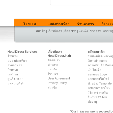
โรงแรม
แหล่งท่องเที่ยว
ร้านอาหาร
กิจกรร
สมาชิก
|
เกี่ยวกับเรา
|
ติดต่อเรา
|
แผนผัง
|
ข่าวสาร
|
User A
HotelDirect Services
เกี่ยวกับเรา
สมัครสมาชิก
HotelDirect.in.th
โรงแรม
รายละเอียด Packa
ติดต่อเรา
แหล่งท่องเที่ยว
Domain name
ข่าวสาร
ร้านอาหาร
ตรวจสอบชื่อ Dom
แผนผัง
กิจกรรม
เว็บโฮสติ้ง
โฆษณา
เทศกาล
ออกแบบ Logo
User Agreement
ศูนย์ OTOP
ออกแบบเว็บไซต์
Privacy Policy
แพคเกจทัวร์
ตัวอย่าง Template
สมาชิก
Template มาใหม่
วิธีการชำระเงิน
ยืนยันชำระเงิน
ต่ออายุ
"Our infrastructure is secured 