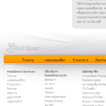
ใช้วิจารณญาณในการก
กฎหมายและศีลธรรม หรือ
หรือหน่วยงานใด กรุณาส่ง
ระบบทราบและทำการลบ
หน้า มา ณ โอกาสนี้
โรงแรม
แหล่งท่องเที่ยว
ร้านอาหาร
กิจกรร
สมาชิก
|
เกี่ยวกับเรา
|
ติดต่อเรา
|
แผนผัง
|
ข่าวสาร
|
User A
HotelDirect Services
เกี่ยวกับเรา
สมัครสมาชิก
HotelDirect.in.th
โรงแรม
รายละเอียด Packa
ติดต่อเรา
แหล่งท่องเที่ยว
Domain name
ข่าวสาร
ร้านอาหาร
ตรวจสอบชื่อ Dom
แผนผัง
กิจกรรม
เว็บโฮสติ้ง
โฆษณา
เทศกาล
ออกแบบ Logo
User Agreement
ศูนย์ OTOP
ออกแบบเว็บไซต์
Privacy Policy
แพคเกจทัวร์
ตัวอย่าง Template
สมาชิก
Template มาใหม่