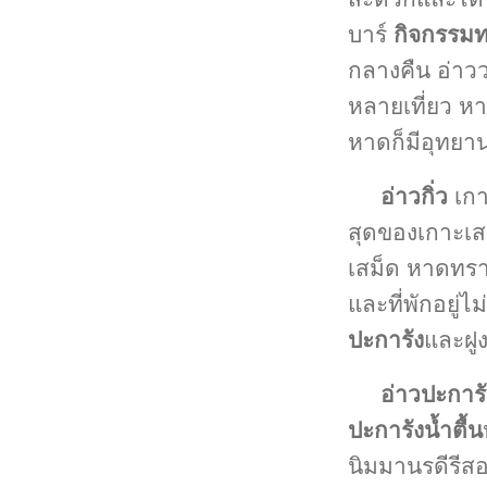
บาร์
กิจกรรมท
กลางคืน อ่าวว
หลายเที่ยว หา
หาดก็มีอุทยา
อ่าวกิ่ว
เกาะ
สุดของเกาะเสม
เสม็ด หาดทราย
และที่พักอยู่ไ
ปะการัง
และฝูง
อ่าวปะการ
ปะการังน้ำตื้น
นิมมานรดีรีสอ