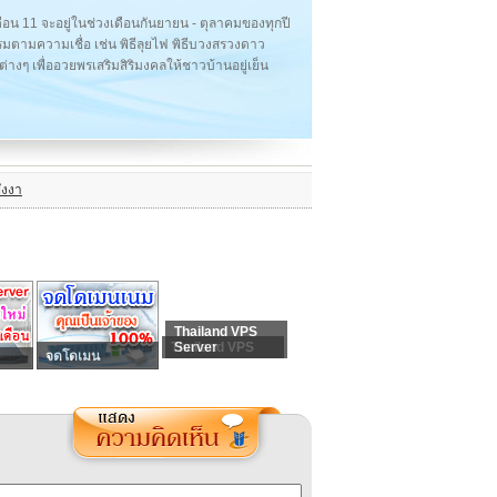
เดือน 11 จะอยู่ในช่วงเดือนกันยายน - ตุลาคมของทุกปี
มตามความเชื่อ เช่น พิธีลุยไฟ พิธีบวงสรวงดาว
่างๆ เพื่ออวยพรเสริมสิริมงคลให้ชาวบ้านอยู่เย็น
ังงา
Thailand VPS
Thailand VPS
Server
จดโดเมน