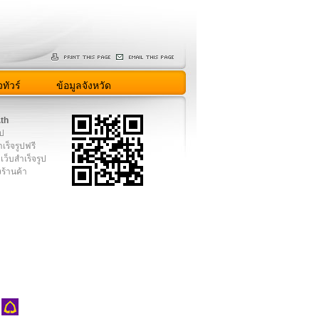
ทัวร์
ข้อมูลจังหวัด
.th
ูป
เร็จรูปฟรี
เว็บสำเร็จรูป
งร้านค้า