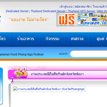
เข้าสู่ระบบ
|
สมัครสมาชิก
|
โรงแรมสำเร
Dedicated Server
|
Thailand Dedicated Server
|
Thailand VPS Server
|
Web Ho
"จองง่าย ไม่ผ่านใคร"
search
etarian Food Phang Nga Festival
งานประเพณีถือศีลกินผักจังหวัดพังงา