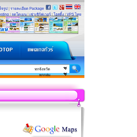
็จรูป
|
รายละเอียด Package
sting
|
จดโดเมน
|
เช่าเซิร์ฟเวอร์
|
โฮสติ้ง
|
VPS ไทย