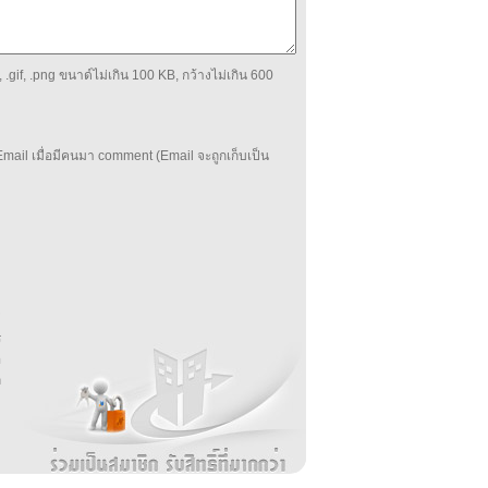
 .gif, .png ขนาด์ไม่เกิน 100 KB, กว้างไม่เกิน 600
mail เมื่อมีคนมา comment (Email จะถูกเก็บเป็น
บ
่
ร
อ
ล
ม
ง