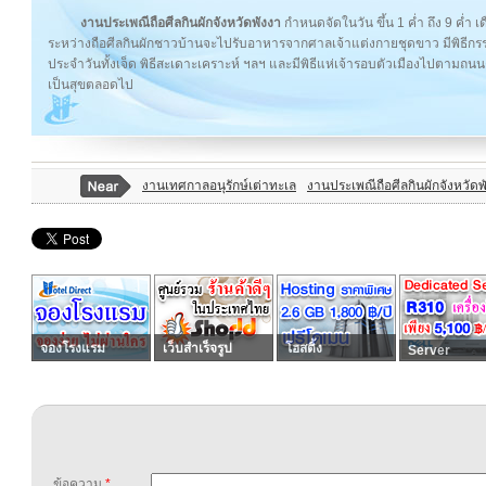
งานประเพณีถือศีลกินผักจังหวัดพังงา
กำหนดจัดในวัน ขึ้น 1 ค่ำ ถึง 9 ค่ำ 
ระหว่างถือศีลกินผักชาวบ้านจะไปรับอาหารจากศาลเจ้าแต่งกายชุดขาว มีพิธีกรร
ประจำวันทั้งเจ็ด พิธีสะเดาะเคราะห์ ฯลฯ และมีพิธีแห่เจ้ารอบตัวเมืองไปตามถนนต
เป็นสุขตลอดไป
งานเทศกาลอนุรักษ์เต่าทะเล
งานประเพณีถือศีลกินผักจังหวัดพ
จองโรงแรม
เว็บสำเร็จรูป
โฮสติ้ง
Server
ข้อความ
*