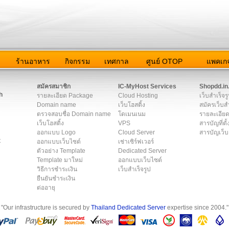
ว
ร้านอาหาร
กิจกรรม
เทศกาล
ศูนย์ OTOP
แพคเกจ
ต่อเรา
|
แผนผัง
|
ข่าวสาร
|
User Agreement
|
Privacy Policy
|
โฆษณา
สมัครสมาชิก
IC-MyHost Services
Shopdd.in
h
รายละเอียด Package
Cloud Hosting
เว็บสำเร็จร
Domain name
เว็บโฮสติ้ง
สมัครเว็บสำ
ตรวจสอบชื่อ Domain name
โดเมนเนม
รายละเอียด
เว็บโฮสติ้ง
VPS
สารบัญที่ตั้
ออกแบบ Logo
Cloud Server
สารบัญเว็บ
t
ออกแบบเว็บไซต์
เช่าเซิร์ฟเวอร์
ตัวอย่าง Template
Dedicated Server
Template มาใหม่
ออกแบบเว็บไซต์
วิธีการชำระเงิน
เว็บสำเร็จรูป
ยืนยันชำระเงิน
ต่ออายุ
"Our infrastructure is secured by
Thailand Dedicated Server
expertise since 2004."