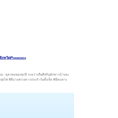
 จังหวัดPhangnga
ายน - ตุลาคมของทุกปี ระหว่างถือศีลกินผักชาวบ้านจะ
ลุยไฟ พิธีบวงสรวงดาวประจำวันทั้งเจ็ด พิธีสะเดาะ