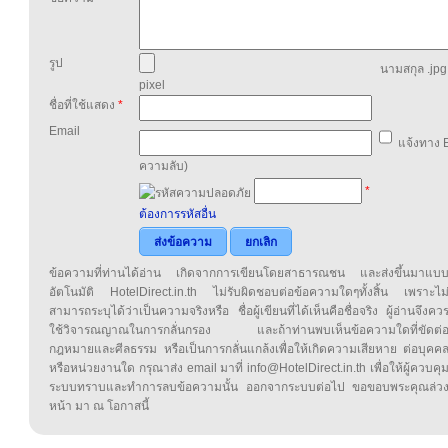
รูป
นามสกุล .jpg,
pixel
ชื่อที่ใช้แสดง
*
Email
แจ้งทาง E
ความลับ)
*
ต้องการรหัสอื่น
ส่งข้อความ
ยกเลิก
ข้อความที่ท่านได้อ่าน เกิดจากการเขียนโดยสาธารณชน และส่งขึ้นมาแบ
อัตโนมัติ HotelDirect.in.th ไม่รับผิดชอบต่อข้อความใดๆทั้งสิ้น เพราะไม
สามารถระบุได้ว่าเป็นความจริงหรือ ชื่อผู้เขียนที่ได้เห็นคือชื่อจริง ผู้อ่านจึงคว
ใช้วิจารณญาณในการกลั่นกรอง และถ้าท่านพบเห็นข้อความใดที่ขัดต่
กฎหมายและศีลธรรม หรือเป็นการกลั่นแกล้งเพื่อให้เกิดความเสียหาย ต่อบุคค
หรือหน่วยงานใด กรุณาส่ง email มาที่ info@HotelDirect.in.th เพื่อให้ผู้ควบคุ
ระบบทราบและทำการลบข้อความนั้น ออกจากระบบต่อไป ขอขอบพระคุณล่ว
หน้า มา ณ โอกาสนี้