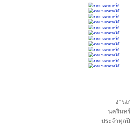
งานเ
นครินทร
ประจำทุกป