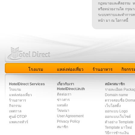
กฎหมายและศีลธรรม หรือ
หรือหน่วยงานใด กรุณาส่ง
ระบบทราบและทำการลบ
หน้า มา ณ โอกาสนี้
โรงแรม
แหล่งท่องเที่ยว
ร้านอาหาร
กิจกรร
สมาชิก
|
เกี่ยวกับเรา
|
ติดต่อเรา
|
แผนผัง
|
ข่าวสาร
|
User A
HotelDirect Services
เกี่ยวกับเรา
สมัครสมาชิก
HotelDirect.in.th
โรงแรม
รายละเอียด Packa
ติดต่อเรา
แหล่งท่องเที่ยว
Domain name
ข่าวสาร
ร้านอาหาร
ตรวจสอบชื่อ Dom
แผนผัง
กิจกรรม
เว็บโฮสติ้ง
โฆษณา
เทศกาล
ออกแบบ Logo
User Agreement
ศูนย์ OTOP
ออกแบบเว็บไซต์
Privacy Policy
แพคเกจทัวร์
ตัวอย่าง Template
สมาชิก
Template มาใหม่
วิธีการชำระเงิน