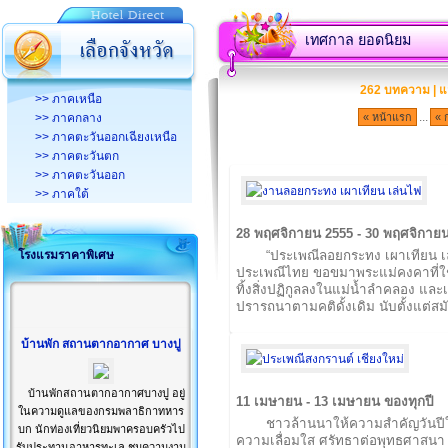
เทศกาล ยอดนิยม
262 บทความ | แ
>> ภาคเหนือ
...
>> ภาคกลาง
« หน้าแรก
« 
>> ภาคตะวันออกเฉียงเหนือ
>> ภาคตะวันตก
>> ภาคตะวันออก
>> ภาคใต้
28 พฤศจิกายน 2555 - 30 พฤศจิกาย
โรงแรมราคาพิเศษ
“ประเพณีลอยกระทง เผาเทียน เล
ประเพณีไทย ขอขมาพระแม่คงคาที่ใ
ทิ้งสิ่งปฏิกูลลงในแม่น้ำลำคลอง และ
ปรารถนาตามคติดั้งเดิม นับตั้งแต่ส
บ้านพัก สถานตากอากาศ บางปู
บ้านพักสถานตากอากาศบางปู อยู่
11 เมษายน - 13 เมษายน ของทุกปี
ในความดูแลของกรมพลาธิกาทหาร
ชาวล้านนาให้ความสำคัญวันปี
บก นักท่องเที่ยวนิยมพาครอบครัวไป
ความเลื่อมใส ศรัทธาต่อพุทธศาสนา
รับประทานอาหารทะเล ชมความงาม