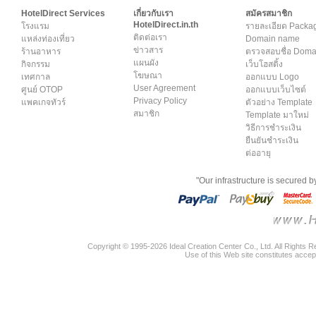
HotelDirect Services
เกี่ยวกับเรา
สมัครสมาชิก
HotelDirect.in.th
โรงแรม
รายละเอียด Packa
ติดต่อเรา
แหล่งท่องเที่ยว
Domain name
ข่าวสาร
ร้านอาหาร
ตรวจสอบชื่อ Dom
แผนผัง
กิจกรรม
เว็บโฮสติ้ง
โฆษณา
เทศกาล
ออกแบบ Logo
User Agreement
ศูนย์ OTOP
ออกแบบเว็บไซต์
Privacy Policy
แพคเกจทัวร์
ตัวอย่าง Template
สมาชิก
Template มาใหม่
วิธีการชำระเงิน
ยืนยันชำระเงิน
ต่ออายุ
"Our infrastructure is secured 
Copyright © 1995-2026 Ideal Creation Center Co., Ltd. All Rights 
Use of this Web site constitutes accep