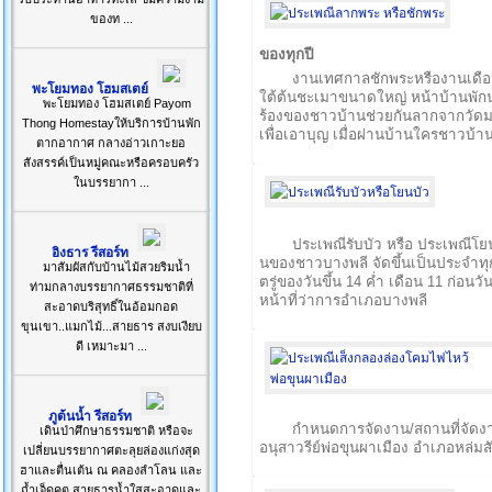
ของท ...
ของทุกปี
งานเทศกาลชักพระหรืองานเดือ
พะโยมทอง โฮมสเตย์
ใต้ต้นชะเมาขนาดใหญ่ หน้าบ้านพัก
พะโยมทอง โฮมสเตย์ Payom
ร้องของชาวบ้านช่วยกันลากจากวัดม
Thong Homestayให้บริการบ้านพัก
เพื่อเอาบุญ เมื่อผ่านบ้านใครชาวบ้
ตากอากาศ กลางอ่าวเกาะยอ
สังสรรค์เป็นหมู่คณะหรือครอบครัว
ในบรรยากา ...
ประเพณีรับบัว หรือ ประเพณีโย
อิงธาร รีสอร์ท
นของชาวบางพลี จัดขึ้นเป็นประจำทุกป
มาสัมผัสกับบ้านไม้สวยริมน้ำ
ตรู่ของวันขึ้น 14 ค่ำ เดือน 11 ก่
ท่ามกลางบรรยากาศธรรมชาติที่
หน้าที่ว่าการอำเภอบางพลี
สะอาดบริสุทธิ์ในอ้อมกอด
ขุนเขา..แมกไม้...สายธาร สงบเงียบ
ดี เหมาะมา ...
ภูต้นน้ำ รีสอร์ท
กำหนดการจัดงาน/สถานที่จัดงา
เดินป่าศึกษาธรรมชาติ หรือจะ
อนุสาวรีย์พ่อขุนผาเมือง อำเภอหล่มสั
เปลี่ยนบรรยากาศตะลุยล่องแก่งสุด
ฮาและตื่นเต้น ณ คลองลำโลน และ
ถ้ำเจ็ดคต สายธารน้ำใสสะอาดและ