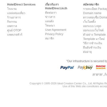
HotelDirect Services
เกี่ยวกับเรา
สมัครสมาชิก
HotelDirect.in.th
โรงแรม
รายละเอียด Packa
ติดต่อเรา
แหล่งท่องเที่ยว
Domain name
ข่าวสาร
ร้านอาหาร
ตรวจสอบชื่อ Dom
แผนผัง
กิจกรรม
เว็บโฮสติ้ง
โฆษณา
เทศกาล
ออกแบบ Logo
User Agreement
ศูนย์ OTOP
ออกแบบเว็บไซต์
Privacy Policy
แพคเกจทัวร์
ตัวอย่าง Template
สมาชิก
Template มาใหม่
วิธีการชำระเงิน
ยืนยันชำระเงิน
ต่ออายุ
"Our infrastructure is secured 
Copyright © 1995-2026 Ideal Creation Center Co., Ltd. All Rights 
Use of this Web site constitutes accep