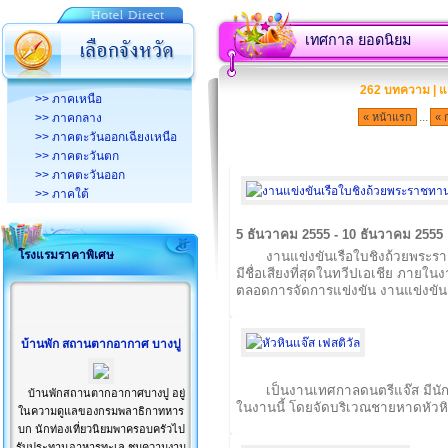
เทศกาล ยอดนิยม
262 บทความ | แ
>> ภาคเหนือ
...
>> ภาคกลาง
« หน้าแรก
« 
>> ภาคตะวันออกเฉียงเหนือ
>> ภาคตะวันตก
>> ภาคตะวันออก
>> ภาคใต้
5 ธันวาคม 2555 - 10 ธันวาคม 2555
โรงแรมราคาพิเศษ
งานแข่งขันเรือใบชิงถ้วยพระรา
มีชื่อเสียงที่สุดในทวีปเอเชีย ภา
ตลอดการจัดการแข่งขัน งานแข่งขัน
บ้านพัก สถานตากอากาศ บางปู
เป็นงานเทศกาลดนตรีแจ๊ส มี
บ้านพักสถานตากอากาศบางปู อยู่
ในงานนี้ โดยจัดบริเวณชายหาดหัวห
ในความดูแลของกรมพลาธิกาทหาร
บก นักท่องเที่ยวนิยมพาครอบครัวไป
รับประทานอาหารทะเล ชมความงาม