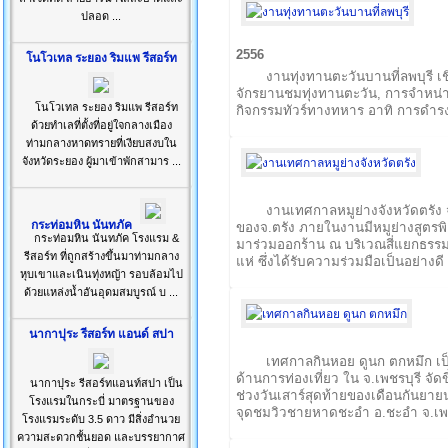
ปลอด ...
2556
โนโวเทล ระยอง ริมแพ รีสอร์ท
งานทุ่งทานตะวันบานที่ลพบุรี 
จักรยานชมทุ่งทานตะวัน, การจำหน่าย
โนโวเทล ระยอง ริมแพ รีสอร์ท
กิจกรรมทัวร์ทางทหาร อาทิ การดำรง
ด้วยทำเลที่ตั้งที่อยู่ใจกลางเมือง
ท่ามกลางหาดทรายที่เงียบสงบใน
จังหวัดระยอง ผู้มาเข้าพักสามาร ...
งานเทศกาลหมูย่างจังหวัดตรัง จั
กระท่อมหิน นันทภัค
ของจ.ตรัง ภายในงานมีหมูย่างสูตรพ
กระท่อมหิน นันทภัค โรงแรม &
มาร่วมออกร้าน ณ บริเวณสี่แยกธรร
รีสอร์ท ที่ถูกสร้างขึ้นมาท่ามกลาง
แห่ ซึ่งได้รับความร่วมมือเป็นอย่างดี
หุบเขาและเนินทุ่งหญ้า รอบล้อมไป
ด้วยแหล่งน้ำอันอุดมสมบูรณ์ บ ...
นากาปุระ รีสอร์ท แอนด์ สปา
เทศกาลกินหอย ดูนก ตกหมึก เป
ด้านการท่องเที่ยว ใน จ.เพชรบุรี จัดข
นากาปุระ รีสอร์ทแอนท์สปา เป็น
ช่วงวันเสาร์สุดท้ายของเดือนกันยา
โรงแรมในกระบี่ มาตรฐานของ
จุดชมวิวชายหาดชะอำ อ.ชะอำ จ.เพช
โรงแรมระดับ 3.5 ดาว มีสิ่งอำนวย
ความสะดวกชั้นยอด และบรรยากาศ