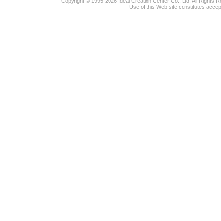
Copyright © 1995-2026 Ideal Creation Center Co., Ltd. All Rights 
Use of this Web site constitutes accep