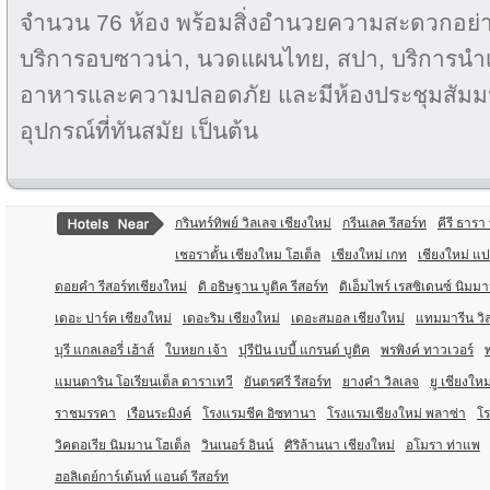
จำนวน 76 ห้อง พร้อมสิ่งอำนวยความสะดวกอย่า
บริการอบซาวน่า, นวดแผนไทย, สปา, บริการนำเที
อาหารและความปลอดภัย
และมีห้องประชุมสัม
อุปกรณ์ที่ทันสมัย เป็นต้น
กรินทร์ทิพย์ วิลเลจ เชียงใหม่
กรีนเลค รีสอร์ท
คีรี ธารา 
เชอราตั้น เชียงใหม โฮเต็ล
เชียงใหม่ เกท
เชียงใหม่ แป
ดอยคำ รีสอร์ทเชียงใหม่
ดิ อธิษฐาน บูติค รีสอร์ท
ดิเอ็มไพร์ เรสซิเดนซ์ นิมม
เดอะ ปาร์ค เชียงใหม่
เดอะริม เชียงใหม่
เดอะสมอล เชียงใหม่
แทมมารีน วิ
บุรี แกลเลอรี่ เฮ้าส์
ใบหยก เจ้า
ปุรีปัน เบบี้ แกรนด์ บูติค
พรพิงค์ ทาวเวอร์
แมนดาริน โอเรียนเต็ล ดาราเทวี
ยันตรศรี รีสอร์ท
ยางคำ วิลเลจ
ยู เชียงใหม
ราชมรรคา
เรือนระมิงค์
โรงแรมชีค อิซทานา
โรงแรมเชียงใหม่ พลาซ่า
โ
วิคตอเรีย นิมมาน โฮเต็ล
วินเนอร์ อินน์
ศิริล้านนา เชียงใหม่
อโมรา ท่าแพ
ฮอลิเดย์การ์เด้นท์ แอนด์ รีสอร์ท