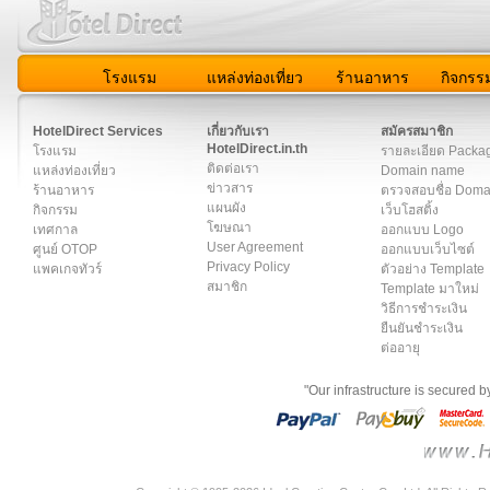
โรงแรม
แหล่งท่องเที่ยว
ร้านอาหาร
กิจกรร
สมาชิก
|
เกี่ยวกับเรา
|
ติดต่อเรา
|
แผนผัง
|
ข่าวสาร
|
User A
HotelDirect Services
เกี่ยวกับเรา
สมัครสมาชิก
HotelDirect.in.th
โรงแรม
รายละเอียด Packa
ติดต่อเรา
แหล่งท่องเที่ยว
Domain name
ข่าวสาร
ร้านอาหาร
ตรวจสอบชื่อ Dom
แผนผัง
กิจกรรม
เว็บโฮสติ้ง
โฆษณา
เทศกาล
ออกแบบ Logo
User Agreement
ศูนย์ OTOP
ออกแบบเว็บไซต์
Privacy Policy
แพคเกจทัวร์
ตัวอย่าง Template
สมาชิก
Template มาใหม่
วิธีการชำระเงิน
ยืนยันชำระเงิน
ต่ออายุ
"Our infrastructure is secured 