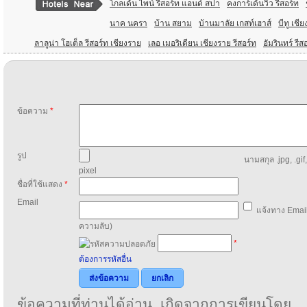
โกลเด้น ไพน์ รีสอร์ท แอนด์ สปา
คงการ์เด้นวิว รีสอร์ท
นาค นครา
บ้าน สยาม
บ้านมาลัย เกสท์เฮาส์
บีทู เชี
ลาลูน่า โฮเต็ล รีสอร์ท เชียงราย
เลอ เมอริเดียน เชียงราย รีสอร์ท
อัมรินทร์ รีส
ข้อความ
*
รูป
นามสกุล .jpg, .gif
pixel
ชื่อที่ใช้แสดง
*
Email
แจ้งทาง Email
ความลับ)
*
ต้องการรหัสอื่น
ส่งข้อความ
ยกเลิก
ข้อความที่ท่านได้อ่าน เกิดจากการเขียนโดย