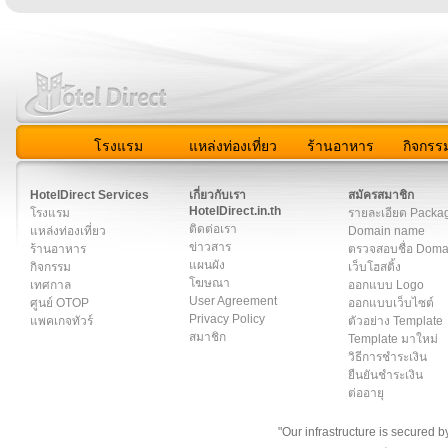
โรงแรม
แหล่งท่องเที่ยว
ร้านอาหาร
กิจกรร
สมาชิก
|
เกี่ยวกับเรา
|
ติดต่อเรา
|
แผนผัง
|
ข่าวสาร
|
User A
HotelDirect Services
เกี่ยวกับเรา
สมัครสมาชิก
HotelDirect.in.th
โรงแรม
รายละเอียด Packa
ติดต่อเรา
แหล่งท่องเที่ยว
Domain name
ข่าวสาร
ร้านอาหาร
ตรวจสอบชื่อ Dom
แผนผัง
กิจกรรม
เว็บโฮสติ้ง
โฆษณา
เทศกาล
ออกแบบ Logo
User Agreement
ศูนย์ OTOP
ออกแบบเว็บไซต์
Privacy Policy
แพคเกจทัวร์
ตัวอย่าง Template
สมาชิก
Template มาใหม่
วิธีการชำระเงิน
ยืนยันชำระเงิน
ต่ออายุ
"Our infrastructure is secured 