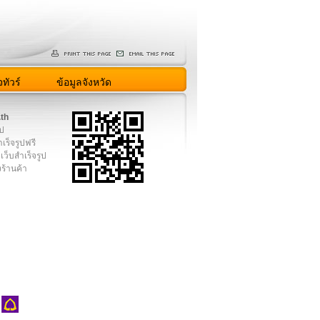
ทัวร์
ข้อมูลจังหวัด
.th
ูป
เร็จรูปฟรี
เว็บสำเร็จรูป
งร้านค้า