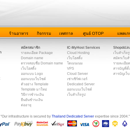
ว
ร้านอาหาร
กิจกรรม
เทศกาล
ศูนย์ OTOP
แพคเกจ
ต่อเรา
|
แผนผัง
|
ข่าวสาร
|
User Agreement
|
Privacy Policy
|
โฆษณา
สมัครสมาชิก
IC-MyHost Services
Shopdd.in
h
รายละเอียด Package
Cloud Hosting
เว็บสำเร็จร
Domain name
เว็บโฮสติ้ง
สมัครเว็บสำ
ตรวจสอบชื่อ Domain name
โดเมนเนม
รายละเอียด
เว็บโฮสติ้ง
VPS
สารบัญที่ตั้
ออกแบบ Logo
Cloud Server
สารบัญเว็บ
t
ออกแบบเว็บไซต์
เช่าเซิร์ฟเวอร์
ตัวอย่าง Template
Dedicated Server
Template มาใหม่
ออกแบบเว็บไซต์
วิธีการชำระเงิน
เว็บสำเร็จรูป
ยืนยันชำระเงิน
ต่ออายุ
"Our infrastructure is secured by
Thailand Dedicated Server
expertise since 2004."