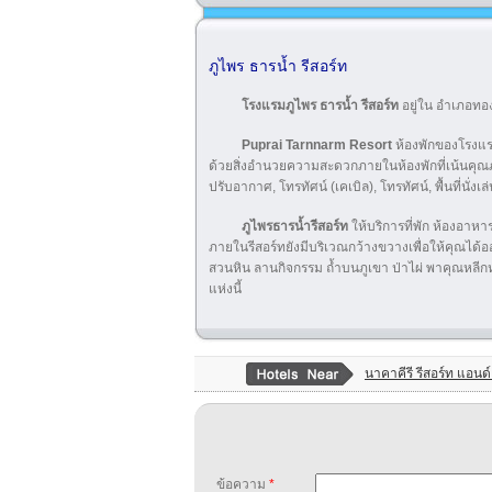
ภูไพร ธารน้ำ รีสอร์ท
โรงแรมภูไพร ธารน้ำ รีสอร์ท
อยู่ใน อำเภอทอ
Puprai Tarnnarm Resort
ห้องพักของโรงแร
ด้วยสิ่งอำนวยความสะดวกภายในห้องพักที่เน้นคุณภา
ปรับอากาศ, โทรทัศน์ (เคเบิล), โทรทัศน์, พื้นที่นั่งเล
ภูไพรธารน้ำรีสอร์ท
ให้บริการที่พัก ห้องอาห
ภายในรีสอร์ทยังมีบริเวณกว้างขวางเพื่อให้คุณได
สวนหิน ลานกิจกรรม ถ้ำบนภูเขา ป่าไผ่ พาคุณหลีกห
แห่งนี้
นาคาคีรี รีสอร์ท แอนด
ข้อความ
*