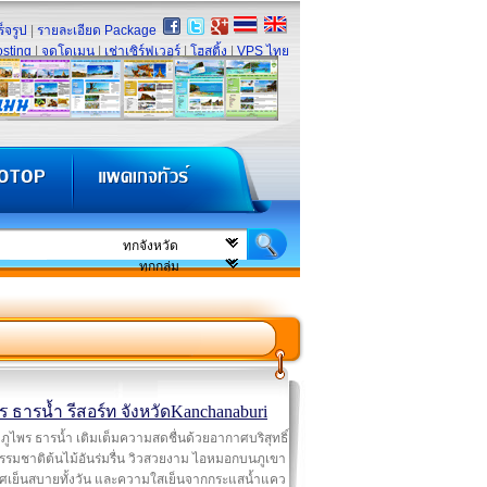
็จรูป
|
รายละเอียด Package
sting
|
จดโดเมน
|
เช่าเซิร์ฟเวอร์
|
โฮสติ้ง
|
VPS ไทย
ร ธารน้ำ รีสอร์ท จังหวัดKanchanaburi
ภูไพร ธารน้ำ เติมเต็มความสดชื่นด้วยอากาศบริสุทธิ์
รมชาติต้นไม้อันร่มรื่น วิวสวยงาม ไอหมอกบนภูเขา
ศเย็นสบายทั้งวัน และความใสเย็นจากกระแสน้ำแคว