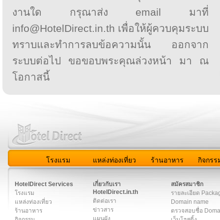
งานใด กรุณาส่ง email มาที่
info@HotelDirect.in.th เพื่อให้ผู้ควบคุมระบบ
ทราบและทำการลบข้อความนั้น ออกจาก
ระบบต่อไป ขอขอบพระคุณล่วงหน้า มา ณ
โอกาสนี้
โรงแรม
แหล่งท่องเที่ยว
ร้านอาหาร
กิจกรร
สมาชิก
|
เกี่ยวกับเรา
|
ติดต่อเรา
|
แผนผัง
|
ข่าวสาร
|
User A
HotelDirect Services
เกี่ยวกับเรา
สมัครสมาชิก
HotelDirect.in.th
โรงแรม
รายละเอียด Packa
ติดต่อเรา
แหล่งท่องเที่ยว
Domain name
ข่าวสาร
ร้านอาหาร
ตรวจสอบชื่อ Dom
แผนผัง
กิจกรรม
เว็บโฮสติ้ง