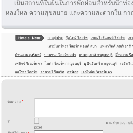
เป็นสถานที่ในฝันในการพักผ่อนสำหรับนักท่อง
หลงใหล ความสุขสบาย และความสะดวกใน กาญ
กาญจ์ปุระ
กู๊ดไทม์ รีสอร์ท
เกษมไอส์แลนด์ รีสอร์ท
เกา
เทวมันตร์ทรา รีสอร์ท แอนด์ สปา
แทมารีนด์เกสท์เฮาส์ 
บ้านสวน ลุงรินทร์
บานาน่า รีสอร์ท สปา
แบมบูเฮาส์ กาญจนบุรี
ผึ้งหวาน รี
เฟลิกซ์ ริเวอร์แคว
ไมด้า รีสอร์ท กาญจนบุรี
ยู อินจันทรี กาญจนบุรี
รอยัล ริเ
ออโรร่า รีสอร์ท
อาชาบุรี รีสอร์ท
อาร์เอส
เอกไพลิน ริเวอร์แคว
ข้อความ
*
รูป
นามสกุล .jpg, .gif
pixel