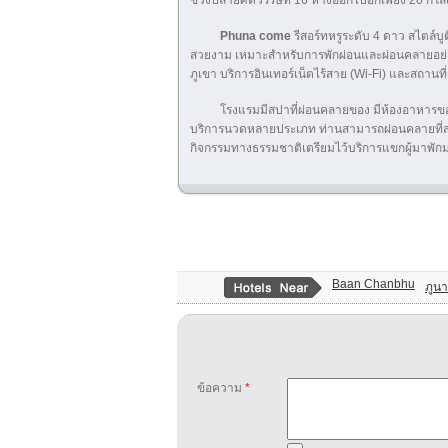
ช่วงปลายศตวรรษที่ 16 ห่างออกไปอีกเพียง 20 กิโล
Phuna come
รีสอร์ทหรูระดับ 4 ดาว สไตล์บู
สวยงาม เหมาะสำหรับการพักผ่อนและผ่อนคลายอย่าง
ภูเขา บริการอินเทอร์เน็ตไร้สาย (Wi-Fi) และสถานท
โรงแรมมีสปาที่ผ่อนคลายของ มีห้องอาหารของรี
บริการนวดหลายประเภท ท่านสามารถผ่อนคลายที่สวนห
กิจกรรมทางธรรมชาติเตรียมไว้บริการแขกผู้มาพั
Baan Chanbhu
ภูนา
ข้อความ
*