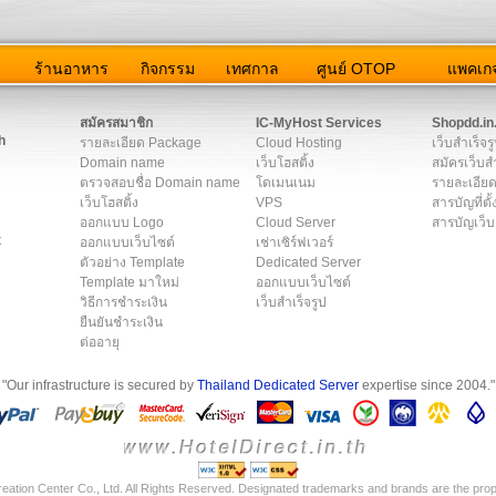
ว
ร้านอาหาร
กิจกรรม
เทศกาล
ศูนย์ OTOP
แพคเกจ
ต่อเรา
|
แผนผัง
|
ข่าวสาร
|
User Agreement
|
Privacy Policy
|
โฆษณา
สมัครสมาชิก
IC-MyHost Services
Shopdd.in
h
รายละเอียด Package
Cloud Hosting
เว็บสำเร็จร
Domain name
เว็บโฮสติ้ง
สมัครเว็บสำ
ตรวจสอบชื่อ Domain name
โดเมนเนม
รายละเอียด
เว็บโฮสติ้ง
VPS
สารบัญที่ตั้
ออกแบบ Logo
Cloud Server
สารบัญเว็บ
t
ออกแบบเว็บไซต์
เช่าเซิร์ฟเวอร์
ตัวอย่าง Template
Dedicated Server
Template มาใหม่
ออกแบบเว็บไซต์
วิธีการชำระเงิน
เว็บสำเร็จรูป
ยืนยันชำระเงิน
ต่ออายุ
"Our infrastructure is secured by
Thailand Dedicated Server
expertise since 2004."
eation Center Co., Ltd. All Rights Reserved. Designated trademarks and brands are the prope