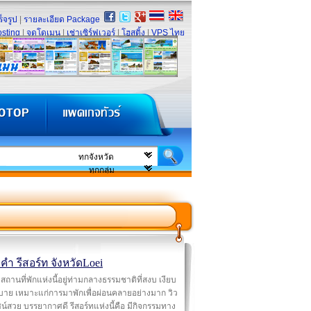
็จรูป
|
รายละเอียด Package
sting
|
จดโดเมน
|
เช่าเซิร์ฟเวอร์
|
โฮสติ้ง
|
VPS ไทย
คำ รีสอร์ท จังหวัดLoei
สถานที่พักแห่งนี้อยู่ท่ามกลางธรรมชาติที่สงบ เงียบ
บาย เหมาะแก่การมาพักเพื่อผ่อนคลายอย่างมาก วิว
ศน์สวย บรรยากาศดี รีสอร์ทแห่งนี้คือ มีกิจกรรมทาง