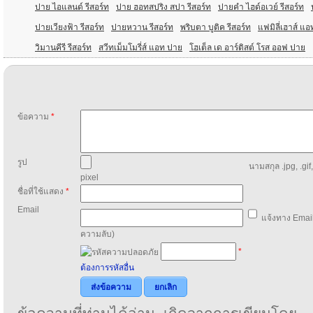
ปาย ไอแลนด์ รีสอร์ท
ปาย ฮอทสปริง สปา รีสอร์ท
ปายคํา ไฮด์อเวย์ รีสอร์ท
ปายเวียงฟ้า รีสอร์ท
ปายหวาน รีสอร์ท
พริบตา บูติค รีสอร์ท
แฟมิลี่เฮาส์ แ
วิมานคีรี รีสอร์ท
สวีทเม็มโมรี่ส์ แอท ปาย
โฮเต็ล เด อาร์ติสต์ โรส ออฟ ปาย
ข้อความ
*
รูป
นามสกุล .jpg, .gif
pixel
ชื่อที่ใช้แสดง
*
Email
แจ้งทาง Email
ความลับ)
*
ต้องการรหัสอื่น
ส่งข้อความ
ยกเลิก