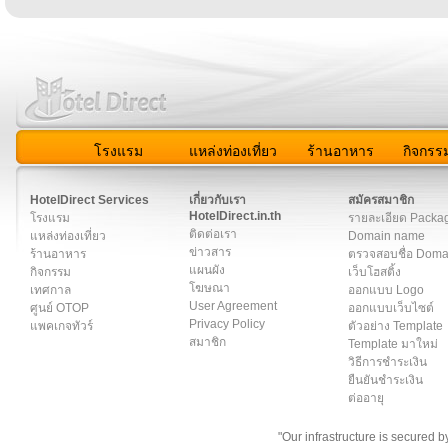
โรงแรม
แหล่งท่องเที่ยว
ร้านอาหาร
กิจกรร
สมาชิก
|
เกี่ยวกับเรา
|
ติดต่อเรา
|
แผนผัง
|
ข่าวสาร
|
User A
HotelDirect Services
เกี่ยวกับเรา
สมัครสมาชิก
HotelDirect.in.th
โรงแรม
รายละเอียด Packa
ติดต่อเรา
แหล่งท่องเที่ยว
Domain name
ข่าวสาร
ร้านอาหาร
ตรวจสอบชื่อ Dom
แผนผัง
กิจกรรม
เว็บโฮสติ้ง
โฆษณา
เทศกาล
ออกแบบ Logo
User Agreement
ศูนย์ OTOP
ออกแบบเว็บไซต์
Privacy Policy
แพคเกจทัวร์
ตัวอย่าง Template
สมาชิก
Template มาใหม่
วิธีการชำระเงิน
ยืนยันชำระเงิน
ต่ออายุ
"Our infrastructure is secured 