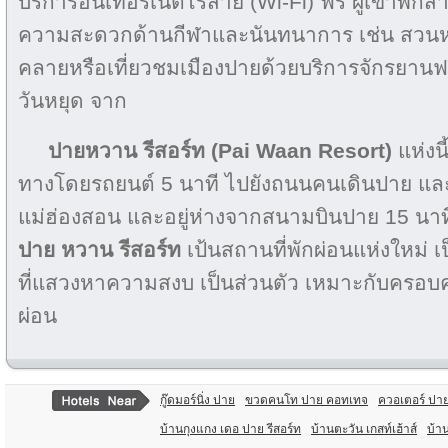
บริการอินเทอร์เน็ตไร้สาย (Wi-Fi) ฟรี ผู้เข้าพั
ความสะดวกด้านกีฬาและนันทนาการ เช่น สวน
คลายหรือเที่ยวชมเมืองปายด้วยบริการจักรยานฟ
วันหยุด จาก
ปายหวาน รีสอร์ท (Pai Waan Resort)
แห่งน
ทางโดยรถยนต์ 5 นาที ไปยังถนนคนเดินปาย และ 
แม่ฮ่องสอน และอยู่ห่างจากสนามบินปาย 15 นา
ปาย หวาน รีสอร์ท
เป้นสถานที่พักผ่อนแห่งใหม่ เ
ที่แสวงหาความสงบ เป็นส่วนตัว เหมาะกับครอบครั
ผ่อน
กู๊ดมอร์นิ่ง ปาย
ขวดคนโท ปาย คอทเทจ
ควอเตอร์ ปา
บ้านกุงแกง เดอ ปาย รีสอร์ท
บ้านตะวัน เกสท์เฮ้าส์
บ้า