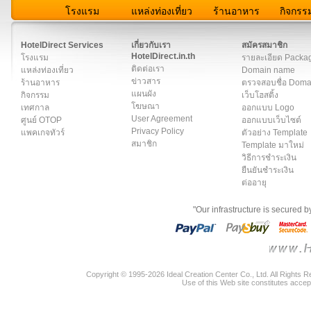
โรงแรม
แหล่งท่องเที่ยว
ร้านอาหาร
กิจกรร
สมาชิก
|
เกี่ยวกับเรา
|
ติดต่อเรา
|
แผนผัง
|
ข่าวสาร
|
User A
HotelDirect Services
เกี่ยวกับเรา
สมัครสมาชิก
HotelDirect.in.th
โรงแรม
รายละเอียด Packa
ติดต่อเรา
แหล่งท่องเที่ยว
Domain name
ข่าวสาร
ร้านอาหาร
ตรวจสอบชื่อ Dom
แผนผัง
กิจกรรม
เว็บโฮสติ้ง
โฆษณา
เทศกาล
ออกแบบ Logo
User Agreement
ศูนย์ OTOP
ออกแบบเว็บไซต์
Privacy Policy
แพคเกจทัวร์
ตัวอย่าง Template
สมาชิก
Template มาใหม่
วิธีการชำระเงิน
ยืนยันชำระเงิน
ต่ออายุ
"Our infrastructure is secured 
Copyright © 1995-2026 Ideal Creation Center Co., Ltd. All Rights 
Use of this Web site constitutes accep