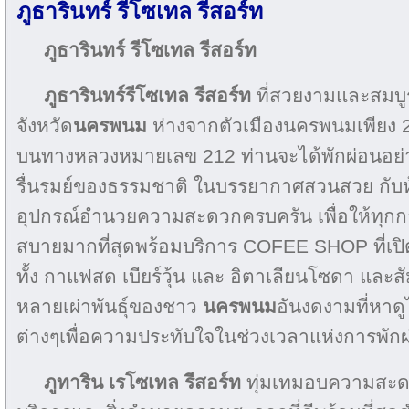
ภูธารินทร์ รีโซเทล รีสอร์ท
ภูธารินทร์ รีโซเทล รีสอร์ท
ภูธารินทร์รีโซเทล รีสอร์ท
ที่สวยงามและสมบูร
จังหวัด
นครพนม
ห่างจากตัวเมืองนครพนมเพียง 
บนทางหลวงหมายเลข 212 ท่านจะได้พักผ่อนอย่า
รื่นรมย์ของธรรมชาติ ในบรรยากาศสวนสวย กับห้อ
อุปกรณ์อำนวยความสะดวกครบครัน เพื่อให้ทุก
สบายมากที่สุดพร้อมบริการ COFEE SHOP ที่เปิ
ทั้ง กาแฟสด เบียร์วุ้น และ อิตาเลียนโซดา แล
หลายเผ่าพันธุ์ของชาว
นครพนม
อันงดงามที่หาด
ต่างๆเพื่อความประทับใจในช่วงเวลาแห่งการพักผ่อน
ภูทาริน เรโซเทล รีสอร์ท
ทุ่มเทมอบความสะดวก