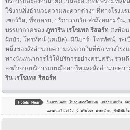
บริการและสิ่งอำนวยความสะดวกที่ดีพร้อมที่สุดส
ใช้งานสิ่งอำนวยความสะดวกต่างๆ ที่ทางโรงแรมจั
เซอร์วิส, ที่จอดรถ, บริการรถรับ-ส่งถึงสนามบิน, 
บรรยากาศของ
ภูทาริน เรโซเทล รีสอร์ท
สะท้อน
ฝักบัว, โทรทัศน์ (เคเบิล), มินิบาร์, โทรทัศน์, ระ
หนึ่งของสิ่งอำนวยความสะดวกในที่พัก ทางโรง
ทางนันทนาการไว้ให้บริการอย่างครบครัน รวมถ
ลงตัวจากบริการแบบมืออาชีพและสิ่งอำนวยคว
ริน เรโซเทล รีสอร์ท
กันเกรา เพลซ
โขงภูหมอกโฮมเทล
เคเอส แมนชั่น
จัน
นครพนม ริเวอร์วิว
บ้านริมโขง
พรนฤมิตร
พักพิงอิงโข