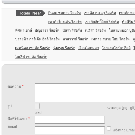
กินลม ชมดาว รีสอร์ท
เขาค้อ ทะเลภู รีสอร์ท
เขาค้อ ทะ
เขาค้อโกลเด้น รีสอร์ท
เขาค้อลัคกี้ฮิลล์ รีสอร์ท
ค้อคีริน 
ทัศนาเฮาส์
ธัญธารา รีสอร์ท
นัสรา รีสอร์ท
เนริสา รีสอร์ท
ในสายหมอก บูติก
ปรายฟ้า การ์เด้น ฮิลล์ รีสอร์ท
พรสวรรค์ รีสอร์ท
เพทาย สบาย โฮม รีสอร์ท
ฟ
เมทนีดล เขาค้อ รีสอร์ท
รุ่งอรุณ รีสอร์ท
เรือนไอหมอก
โรงแรมโฆษิต ฮิลล์
ไอเลิฟ เขาค้อ รีสอร์ท
ข้อความ
*
รูป
นามสกุล .jpg, .gif
pixel
ชื่อที่ใช้แสดง
*
Email
แจ้งทาง Email