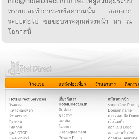
info@HotelDirect.in.th เพื่อให้ผู้ควบคุมระบบ
ทราบและทำการลบข้อความนั้น ออกจาก
ระบบต่อไป ขอขอบพระคุณล่วงหน้า มา ณ
โอกาสนี้
โรงแรม
แหล่งท่องเที่ยว
ร้านอาหาร
กิจกรร
สมาชิก
|
เกี่ยวกับเรา
|
ติดต่อเรา
|
แผนผัง
|
ข่าวสาร
|
User A
HotelDirect Services
เกี่ยวกับเรา
สมัครสมาชิก
HotelDirect.in.th
โรงแรม
รายละเอียด Packa
ติดต่อเรา
แหล่งท่องเที่ยว
Domain name
ข่าวสาร
ร้านอาหาร
ตรวจสอบชื่อ Dom
แผนผัง
กิจกรรม
เว็บโฮสติ้ง
โฆษณา
เทศกาล
ออกแบบ Logo
User Agreement
ศูนย์ OTOP
ออกแบบเว็บไซต์
Privacy Policy
แพคเกจทัวร์
ตัวอย่าง Template