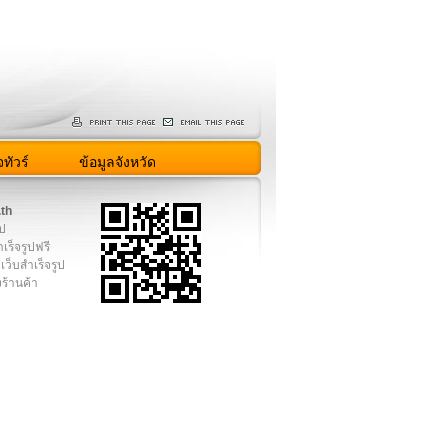
ทัวร์
ข้อมูลจังหวัด
.th
ูป
เร็จรูปฟรี
เว็บสำเร็จรูป
งร้านค้า