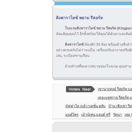
คิงพาราไดซ์ พยาม รีสอร์ท
โรงแรมคิงพาราไดซ์ พยาม รีสอร์ท (Kingp
ห้อมล้อมคุณไว้ อีกทั้งพร้อมให้คุณได้ค้นหาและสั
คิงพาราไดซ์
ห้องพัก 30 ห้อง พร้อมด้วยสิ่ง
อย่างครบครันไม่ว่าจะเป็น เครื่องปรับอากาศหรือพั
เล่น, ระเบียง/ชานเรือน
ด้วยทำเลที่สะดวกสบายของโรงแรม คุณสามารถ
เขานางหงษ์ รีสอร์ท แ
เดอะบลูสกาย รีสอร์ท 
บัฟฟาโล เบย์วาเคชั่น คลับ
บ้าน เชิงเขา รีส
มนต์ไพร
เม้าน์เท่น แอนด์ ทรี
รัตนา
เลอ 