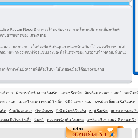
aradise Payam Resort)
ท่านจะได้พบกับบรรยากาศโรแมนติก และเสียงคลื่นที่
มผ้สกับธรรมชาติของ
เกาะพยาม
อำนวยความสะดวกภายในห้องพัก ที่เน้นคุณภาพและจัดเตรียมไว้ คอยบริการท่านได้
ดลม มันมาพร้อมกับทีวีจอแบนและห้องน้ำในตัวพร้อมฝักบัวอาบน้ำ พัดลม, พื้นที่นั่ง
เดินทางไปยังสถานที่ที่ต้องไปชมให้ได้ของเมืองได้อย่างง่ายดาย
อนด์ สปา
คิงพาราไดซ์ พยาม รีสอร์ท
แคชชู รีสอร์ท
จันทร์สม ฮอตสปา เฮลธ์
ชมจันทร์
แอท ระนอง
เดอะบี ระนอง เทรนด์ โฮเต็ล
ทินิดี แอท ระนอง
ธารศิลา ฮ็อตสปริง รีสอร์ท
อร์ท
บ้านโคลงเคลง
บ้านริมธาร
บี ซี บดินทร์ รีสอร์ท
พธูท์ รีสอร์ท
พยาม คอทเทจ รีส
ระนอง บิสโทร โฮเต็ล
สินทวี
หลวงพจน์ บูติค โฮสเทล
เอพริส สกี เจ แอนด์ ดี ฮอตสปริง