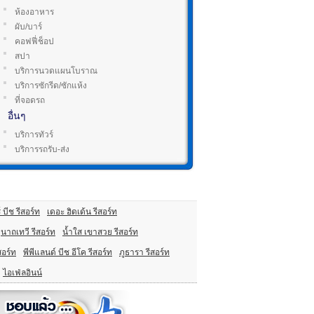
ห้องอาหาร
ผับ/บาร์
คอฟฟี่ช็อป
สปา
บริการนวดแผนโบราณ
บริการซักรีด/ซักแห้ง
ที่จอดรถ
อื่นๆ
บริการทัวร์
บริการรถรับ-ส่ง
 บีช รีสอร์ท
เดอะ ฮิดเด้น รีสอร์ท
นาถเทวี รีสอร์ท
น้ำใส เขาสวย รีสอร์ท
อร์ท
พีพีแลนด์ บีช อีโค รีสอร์ท
ภูธารา รีสอร์ท
ไอเฟ่ลอินน์