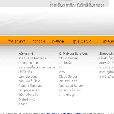
ว
ร้านอาหาร
กิจกรรม
เทศกาล
ศูนย์ OTOP
แพคเกจ
ต่อเรา
|
แผนผัง
|
ข่าวสาร
|
User Agreement
|
Privacy Policy
|
โฆษณา
สมัครสมาชิก
IC-MyHost Services
Shopdd.in
h
รายละเอียด Package
Cloud Hosting
เว็บสำเร็จร
Domain name
เว็บโฮสติ้ง
สมัครเว็บสำ
ตรวจสอบชื่อ Domain name
โดเมนเนม
รายละเอียด
เว็บโฮสติ้ง
VPS
สารบัญที่ตั้
ออกแบบ Logo
Cloud Server
สารบัญเว็บ
t
ออกแบบเว็บไซต์
เช่าเซิร์ฟเวอร์
ตัวอย่าง Template
Dedicated Server
Template มาใหม่
ออกแบบเว็บไซต์
วิธีการชำระเงิน
เว็บสำเร็จรูป
ยืนยันชำระเงิน
ต่ออายุ
"Our infrastructure is secured by
Thailand Dedicated Server
expertise since 2004."