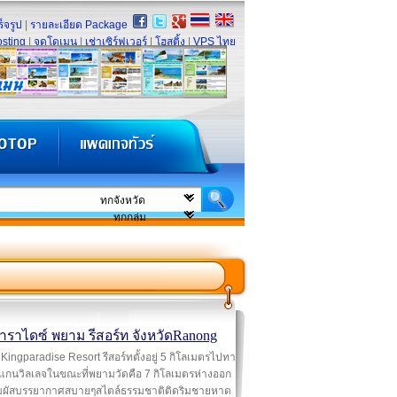
็จรูป
|
รายละเอียด Package
sting
|
จดโดเมน
|
เช่าเซิร์ฟเวอร์
|
โฮสติ้ง
|
VPS ไทย
าราไดซ์ พยาม รีสอร์ท จังหวัดRanong
Kingparadise Resort รีสอร์ทตั้งอยู่ 5 กิโลเมตรไปทา
แกนวิลเลจในขณะที่พยามวัดคือ 7 กิโลเมตรห่างออก
ัมผัสบรรยากาศสบายๆสไตล์ธรรมชาติติดริมชายหาด