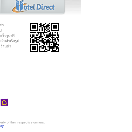
.th
ูป
เร็จรูปฟรี
เว็บสำเร็จรูป
งร้านค้า
rty of their respective owners.
icy
.