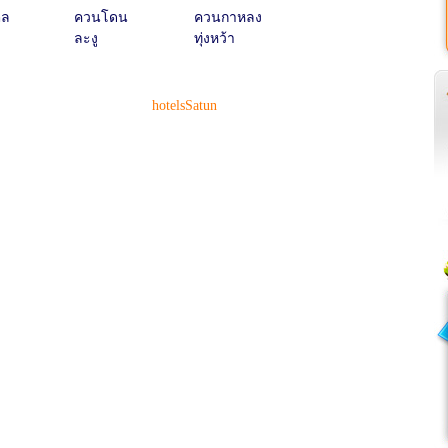
ูล
ควนโดน
ควนกาหลง
ละงู
ทุ่งหว้า
hotelsSatun