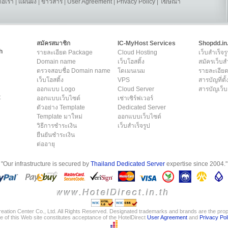
ต่อเรา
|
แผนผัง
|
ข่าวสาร
|
User Agreement
|
Privacy Policy
|
โฆษณา
สมัครสมาชิก
IC-MyHost Services
Shopdd.in
h
รายละเอียด Package
Cloud Hosting
เว็บสำเร็จร
Domain name
เว็บโฮสติ้ง
สมัครเว็บสำ
ตรวจสอบชื่อ Domain name
โดเมนเนม
รายละเอียด
เว็บโฮสติ้ง
VPS
สารบัญที่ตั้
ออกแบบ Logo
Cloud Server
สารบัญเว็บ
t
ออกแบบเว็บไซต์
เช่าเซิร์ฟเวอร์
ตัวอย่าง Template
Dedicated Server
Template มาใหม่
ออกแบบเว็บไซต์
วิธีการชำระเงิน
เว็บสำเร็จรูป
ยืนยันชำระเงิน
ต่ออายุ
"Our infrastructure is secured by
Thailand Dedicated Server
expertise since 2004."
eation Center Co., Ltd. All Rights Reserved. Designated trademarks and brands are the prope
e of this Web site constitutes acceptance of the HotelDirect
User Agreement
and
Privacy Pol