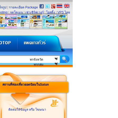
็จรูป
|
รายละเอียด Package
sting
|
จดโดเมน
|
เช่าเซิร์ฟเวอร์
|
โฮสติ้ง
|
VPS ไทย
สถานที่ท่องเที่ยวยอดนิยมในSatun
ติดต่อให้ข้อมูล หรือ โฆษณา