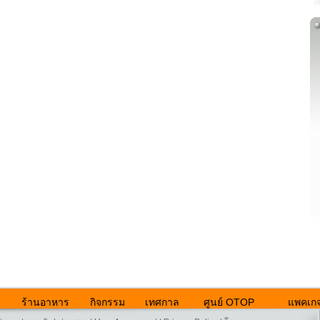
ร้านอาหาร
กิจกรรม
เทศกาล
ศูนย์ OTOP
แพคเกจ