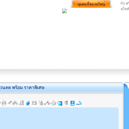
Fi) ฟ
สุโขท
่วนลด พร้อม ราคาพิเศษ