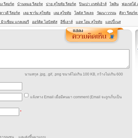
ง รีสอร์ท
บ้านหมอ รีสอร์ท
ปาย สุโขทัย รีสอร์ท
ปินเปา เกสท์เฮ้าส์
ไพลิน
ฟอเรสโต้ 
ีลาวดี รีสอร์ท
เลอ ชาร์ม สุโขทัย
เลอ สุโขทัย
โลตัส วิลเลจ
วัฒนาวรรณ
ศิลา รีสอร์ท
 มิวเซียม แกลเลอรี
ออร์คิด ไฮบิสคัส
อีซี่เฮาส์
แอท โฮม สุโขทัย
แฮปปี้เนส
นามสกุล .jpg, .gif, .png ขนาด์ไม่เกิน 100 KB, กว้างไม่เกิน 600
แจ้งทาง Email เมื่อมีคนมา comment (Email จะถูกเก็บเป็น
*
สาธารณชน และส่งขึ้นมาแบบ