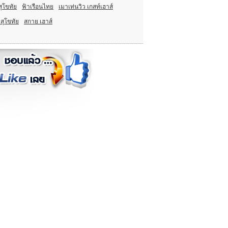
สุโขทัย
ฟ้าเรือนไทย
เมาเท่นวิว เกสท์เฮาส์
 สุโขทัย
สกาย เฮาส์