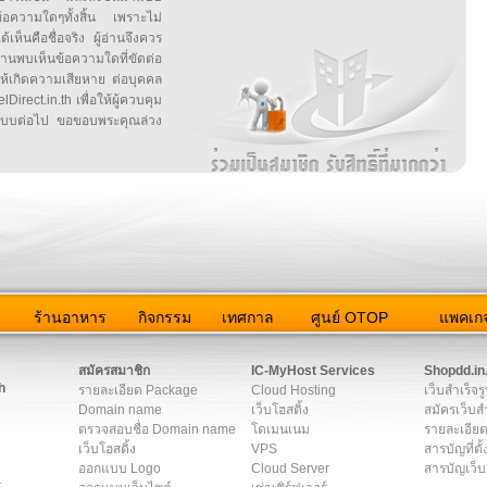
ข้อความใดๆทั้งสิ้น เพราะไม่
้เห็นคือชื่อจริง ผู้อ่านจึงควร
บเห็นข้อความใดที่ขัดต่อ
ให้เกิดความเสียหาย ต่อบุคคล
irect.in.th เพื่อให้ผู้ควบคุม
บบต่อไป ขอขอบพระคุณล่วง
ว
ร้านอาหาร
กิจกรรม
เทศกาล
ศูนย์ OTOP
แพคเกจ
ต่อเรา
|
แผนผัง
|
ข่าวสาร
|
User Agreement
|
Privacy Policy
|
โฆษณา
สมัครสมาชิก
IC-MyHost Services
Shopdd.in
h
รายละเอียด Package
Cloud Hosting
เว็บสำเร็จร
Domain name
เว็บโฮสติ้ง
สมัครเว็บสำ
ตรวจสอบชื่อ Domain name
โดเมนเนม
รายละเอียด
เว็บโฮสติ้ง
VPS
สารบัญที่ตั้
ออกแบบ Logo
Cloud Server
สารบัญเว็บ
t