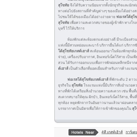
สุโขทัย
จึงได้รับความนิยมจากทั้งนักธุรกิจและนักท่
ทางต่อไปยังสถานที่สำคัญต่างๆ ของเมืองได้อย่า
ไปชมให้ได้ของเมืองได้อย่างง่ายดาย
ฟอเรสโต้สุโข
สุโขทัย
เพื่อความสะดวกสบายของผู้เข้าพัก ทางโรงแรมได
บุหรี่ ไว้ให้บริการ
ห้องพักแต่ละห้องตกแต่งอย่างดี มีระเบียงส่วนตัว
แห่งนี้มีสวนหย่อมและบาร์ บริการอื่นได้แก่ บริก
โต้สุโขทัยเกสต์เฮาส์
สะท้อนออกมาในห้องพักทุกห้อง โท
จ่าย), เครื่องปรับอากาศ, อินเทอร์เน็ตไร้สาย เป็
สวน ได้รับการออกแบบเพื่อการพักผ่อนหลีกหนีจาก
ต์เฮาส์
เป็นตัวเลือกที่ยอดเยี่ยมสำหรับการค้างแร
ฟอเรสโต้สุโขทัยเกสต์เฮาส์
ที่พักระดับ 2 ดา
ธุรกิจใน
สุโขทัย
โรงแรมแห่งนี้มีบริการสิ่งอำนวย
ทางที่พักได้เตรียมสิ่งอำนวยความสะดวก เช่น พื้นที่
สะดวกสบายให้คุณ ฝักบัว, อินเทอร์เน็ตไร้สาย, พื้นท
ทุกห้อง หยุดพักจากวันอันยาวนานแล้วมาผ่อนคลา
บรรยากาศเป็นมิตรเพื่อให้การเข้าพักของคุณใน
สุโ
4ที เกสท์เฮ้าส์
การ์เดน