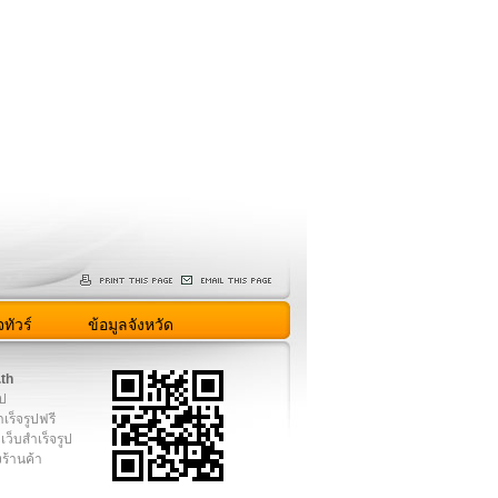
ทัวร์
ข้อมูลจังหวัด
.th
ูป
เร็จรูปฟรี
เว็บสำเร็จรูป
งร้านค้า