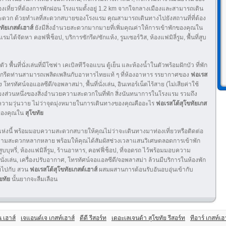
องเที่ยวที่ต้องการพักผ่อน โรงแรมตั้งอยู่ 1.2 km จากใจกลางเมืองและสามารถเดิน
งสะดวก ด้วยทำเลที่สะดวกสบายของโรงแรม คุณสามารถเดินทางไปยังสถานที่ที่ต้อง
ทัยเกสต์เฮาส์
ยังมีสิ่งอำนวยสะดวกมากมายที่เพิ่มคุณค่าให้การเข้าพักของคุณใน
้จัดหา คอฟฟี่ช็อป, บริการซักรีด/ซักแห้ง, รูมเซอร์วิส, ห้องแฟมิลี่รูม, พื้นที่สูบ
 พื้นที่นั่งเล่นที่มีโซฟา เคเบิลทีวีจอแบน ตู้เย็น และห้องน้ำในตัวพร้อมฝักบัว ที่พัก
ารซักรีดท่านสามารถเพลิดเพลินกับอาหารไทยแท้ ๆ ที่ห้องอาหาร รรยากาศของ
ฟอเรส
รทัศน์จอแอลซีดี/จอพลาสม่า, พื้นที่นั่งเล่น, อินเทอร์เน็ตไร้สาย (ไม่เสียค่าใช้
นเพียงส่วนหนึ่งของสิ่งอำนวยความสะดวกในที่พัก สิ่งนันทนาการในโรงแรม รวมถึง
ความวุ่นวาย ไม่ว่าจุดมุ่งหมายในการเดินทางของคุณคืออะไร
ฟอเรสโต้สุโขทัยเกส
มของคุณใน
สุโขทัย
วแห่งนี้ พร้อมมอบความสะดวกสบายให้คุณไม่ว่าจะเดินทางมาท่องเที่ยวหรือติดต่อ
ความสะดวกหลากหลาย พร้อมให้คุณได้สัมผัสช่วงเวลาแสนวิเศษตลอดการเข้าพัก
สูบบุหรี่, ห้องแฟมิลี่รูม, ร้านอาหาร, คอฟฟี่ช็อป, ที่จอดรถ ไว้พร้อมมอบความ
ี่นั่งเล่น, เครื่องปรับอากาศ, โทรทัศน์จอแอลซีดี/จอพลาสม่า ล้วนมีบริการในห้องพัก
ยไปกับ สวน
ฟอเรสโต้สุโขทัยเกสต์เฮาส์
ผสมผสานการต้อนรับอันอบอุ่นเข้ากับ
ขทัย
นั้นยากจะลืมเลือน
 เฮาส์
เจแอนด์เจ เกสท์เฮาส์
ดีดี รีสอร์ท
เดอะเลเจนด้า สุโขทัย รีสอร์ท
ทีอาร์ เกสท์เฮ