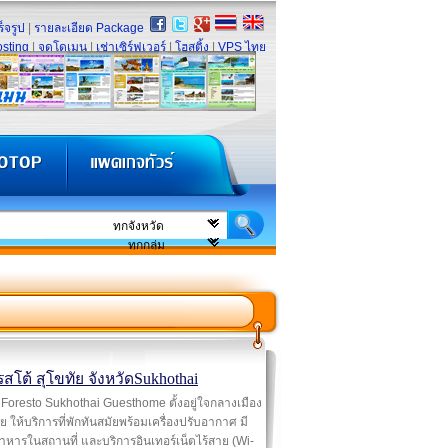
็จรูป
|
รายละเอียด Package
sting
|
จดโดเมน
|
เช่าเซิร์ฟเวอร์
|
โฮสติ้ง
|
VPS ไทย
สโต้ สุโขทัย จังหวัดSukhothai
Foresto Sukhothai Guesthome ตั้งอยู่ใจกลางเมือง
ัย ให้บริการที่พักทันสมัยพร้อมเครื่องปรับอากาศ มี
าหารในสถานที่ และบริการอินเทอร์เน็ตไร้สาย (Wi-