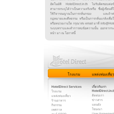
อัตโนมัติ HotelDirect.in.th ไม่รับผิดชอบต่อ
สามารถระบุได้ว่าเป็นความจริงหรือ ชื่อผู้เขียนที่ได
ใช้วิจารณญาณในการกลั่นกรอง และถ้าท่านพ
กฎหมายและศีลธรรม หรือเป็นการกลั่นแกล้งเพื่อ
หรือหน่วยงานใด กรุณาส่ง email มาที่ info@HotelD
ระบบทราบและทำการลบข้อความนั้น ออกจากระ
หน้า มา ณ โอกาสนี้
โรงแรม
แหล่งท่องเที่ย
สมาชิก
|
เกี่ยวกับเรา
|
ติด
HotelDirect Services
เกี่ยวกับเรา
HotelDirect.in.t
โรงแรม
ติดต่อเรา
แหล่งท่องเที่ยว
ข่าวสาร
ร้านอาหาร
แผนผัง
กิจกรรม
โฆษณา
เทศกาล
User Agreemen