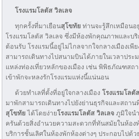
โรงแรมโลตัส วิลเลจ
ทุกครั้งที่มาเยือน
สุโขทัย
ท่านจะรู้สึกเหมือนอยู่
โรงแรมโลตัส วิลเลจ ซึ่งมีห้องพักคุณภาพและบร
ต้อนรับ โรงแรมนี้อยู่ไม่ไกลจากใจกลางเมืองเพี
สามารถเดินทางไปสนามบินได้ภายในเวลาประมาณ 3
แหล่งท่องเที่ยวหลักของเมือง เช่น พิพิธภัณฑสถ
เข้าพักจะหลงรักโรงแรมแห่งนี้แน่นอน
ด้วยทำเลที่ตั้งที่อยู่ใจกลางเมือง
โรงแรมโลตัส
มาพักสามารถเดินทางไปยังย่านธุรกิจและสถานที
สุโขทัย
ได้โดยง่าย
โรงแรมโลตัส วิลเลจ
ภูมิใจน
ครันด้วยสิ่งอำนวยความสะดวกที่ทันสมัยในห้องพั
บริการชั้นเลิศในห้องพักห้องต่างๆ ประกอบไปด้วย