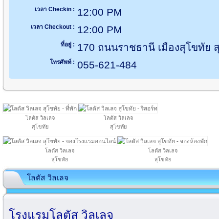
เวลา Checkin :
12:00 PM
เวลา Checkout :
12:00 PM
ที่อยู่ :
170 ถนนราชธานี เมืองสุโขทัย ส
โทรศัพท์ :
055-621-484
โลตัส วิลเลจ
โลตัส วิลเลจ
สุโขทัย
สุโขทัย
โลตัส วิลเลจ
โลตัส วิลเลจ
สุโขทัย
สุโขทัย
โลตัส วิลเลจ
โรงแรมโลตัส วิลเลจ