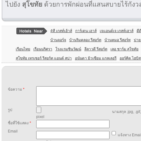
ไปยัง
สุโขทัย
ด้วยการพักผ่อนที่แสนสบายไร้กังวลใ
4ที เกสท์เฮ้าส์
การ์เดน เฮาส์
เจแอนด์เจ เกสท์เฮาส์
ดีด
บ้านจอร์จ
บ้านริมคลอง รีสอร์ท
บ้านหมอ รีสอร์ท
ปาย 
เรือนไทย
เรือนนริศรา
โรงแรมชินวัฒน์
ลีลาวดี รีสอร์ท
เลอ ชาร์ม สุโขทัย
สุโขทัย เทรเชอร์ รีสอร์ท แอนด์ สปา
อนันดา มิวเซียม แกลเลอรี
ออร์คิด ไฮบิส
ข้อความ
*
รูป
นามสกุล .jpg, .gif
pixel
ชื่อที่ใช้แสดง
*
Email
แจ้งทาง Email