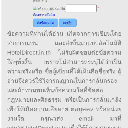
ความลับ)
*
ต้องการรหัสอื่น
ส่งข้อความ
ยกเลิก
ข้อความที่ท่านได้อ่าน เกิดจากการเขียนโดย
สาธารณชน และส่งขึ้นมาแบบอัตโนมัติ
HotelDirect.in.th ไม่รับผิดชอบต่อข้อความ
ใดๆทั้งสิ้น เพราะไม่สามารถระบุได้ว่าเป็น
ความจริงหรือ ชื่อผู้เขียนที่ได้เห็นคือชื่อจริง ผู้
อ่านจึงควรใช้วิจารณญาณในการกลั่นกรอง
และถ้าท่านพบเห็นข้อความใดที่ขัดต่อ
กฎหมายและศีลธรรม หรือเป็นการกลั่นแกล้ง
เพื่อให้เกิดความเสียหาย ต่อบุคคล หรือหน่วย
งานใด กรุณาส่ง email มาที่
info@HotelDirect.in.th เพื่อให้ผู้ควบคุมระบบ