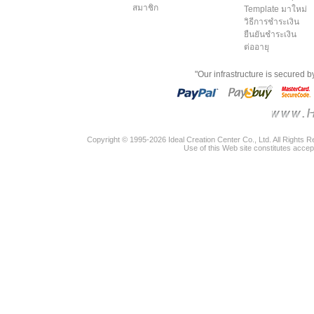
สมาชิก
Template มาใหม่
วิธีการชำระเงิน
ยืนยันชำระเงิน
ต่ออายุ
"Our infrastructure is secured 
Copyright © 1995-2026 Ideal Creation Center Co., Ltd. All Rights 
Use of this Web site constitutes accep