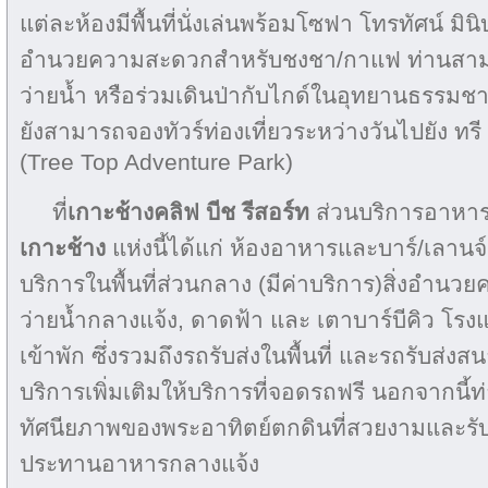
แต่ละห้องมีพื้นที่นั่งเล่นพร้อมโซฟา โทรทัศน์ มินิ
อำนวยความสะดวกสำหรับชงชา/กาแฟ ท่านสาม
ว่ายน้ำ หรือร่วมเดินป่ากับไกด์ในอุทยานธรรมชา
ยังสามารถจองทัวร์ท่องเที่ยวระหว่างวันไปยัง ทร
(Tree Top Adventure Park)
ที่
เกาะช้างคลิฟ บีช รีสอร์ท
ส่วนบริการอาหารแ
เกาะช้าง
แห่งนี้ได้แก่ ห้องอาหารและบาร์/เลานจ์ 
บริการในพื้นที่ส่วนกลาง (มีค่าบริการ)สิ่งอำนว
ว่ายน้ำกลางแจ้ง, ดาดฟ้า และ เตาบาร์บีคิว โรงแร
เข้าพัก ซึ่งรวมถึงรถรับส่งในพื้นที่ และรถรับส่
บริการเพิ่มเติมให้บริการที่จอดรถฟรี นอกจากนี้
ทัศนียภาพของพระอาทิตย์ตกดินที่สวยงามและรับล
ประทานอาหารกลางแจ้ง