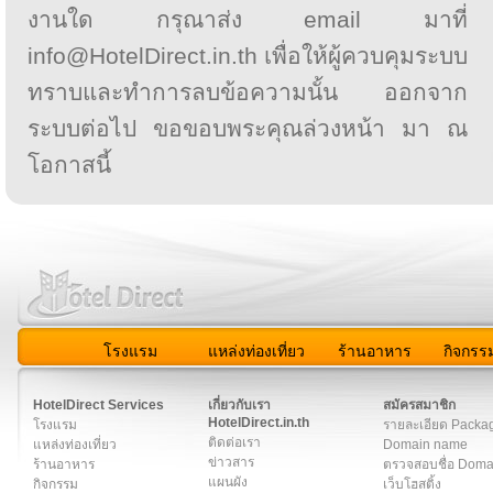
งานใด กรุณาส่ง email มาที่
info@HotelDirect.in.th เพื่อให้ผู้ควบคุมระบบ
ทราบและทำการลบข้อความนั้น ออกจาก
ระบบต่อไป ขอขอบพระคุณล่วงหน้า มา ณ
โอกาสนี้
โรงแรม
แหล่งท่องเที่ยว
ร้านอาหาร
กิจกรร
สมาชิก
|
เกี่ยวกับเรา
|
ติดต่อเรา
|
แผนผัง
|
ข่าวสาร
|
User A
HotelDirect Services
เกี่ยวกับเรา
สมัครสมาชิก
HotelDirect.in.th
โรงแรม
รายละเอียด Packa
ติดต่อเรา
แหล่งท่องเที่ยว
Domain name
ข่าวสาร
ร้านอาหาร
ตรวจสอบชื่อ Dom
แผนผัง
กิจกรรม
เว็บโฮสติ้ง