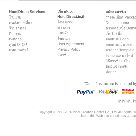
HotelDirect Services
เกี่ยวกับเรา
สมัครสมาชิก
HotelDirect.in.th
โรงแรม
รายละเอียด Packa
ติดต่อเรา
แหล่งท่องเที่ยว
Domain name
ข่าวสาร
ร้านอาหาร
ตรวจสอบชื่อ Dom
แผนผัง
กิจกรรม
เว็บโฮสติ้ง
โฆษณา
เทศกาล
ออกแบบ Logo
User Agreement
ศูนย์ OTOP
ออกแบบเว็บไซต์
Privacy Policy
แพคเกจทัวร์
ตัวอย่าง Template
สมาชิก
Template มาใหม่
วิธีการชำระเงิน
ยืนยันชำระเงิน
ต่ออายุ
"Our infrastructure is secured 
Copyright © 1995-2026 Ideal Creation Center Co., Ltd. All Rights 
Use of this Web site constitutes accep