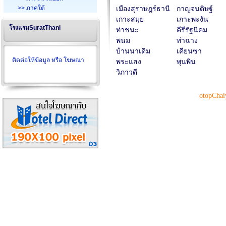
>> ภาคใต้
เมืองสุราษฎร์ธานี
กาญจนดิษฐ์
เกาะสมุย
เกาะพะงัน
โรงแรมSuratThani
ท่าชนะ
คีรีรัฐนิคม
พนม
ท่าฉาง
บ้านนาเดิม
เคียนซา
ติดต่อให้ข้อมูล หรือ โฆษณา
พระแสง
พุนพิน
วิภาวดี
otopChai