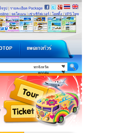
็จรูป
|
รายละเอียด Package
sting
|
จดโดเมน
|
เช่าเซิร์ฟเวอร์
|
โฮสติ้ง
|
VPS ไทย