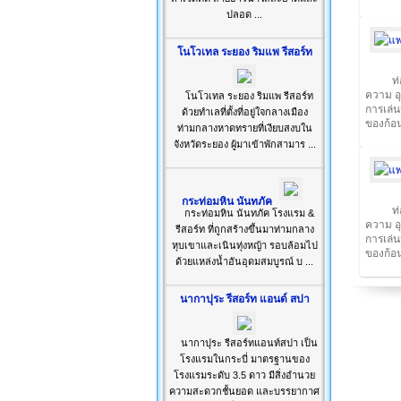
ปลอด ...
โนโวเทล ระยอง ริมแพ รีสอร์ท
ท
ความ อ
โนโวเทล ระยอง ริมแพ รีสอร์ท
การเล่
ด้วยทำเลที่ตั้งที่อยู่ใจกลางเมือง
ของก้อน
ท่ามกลางหาดทรายที่เงียบสงบใน
จังหวัดระยอง ผู้มาเข้าพักสามาร ...
กระท่อมหิน นันทภัค
ท
กระท่อมหิน นันทภัค โรงแรม &
ความ อ
รีสอร์ท ที่ถูกสร้างขึ้นมาท่ามกลาง
การเล่
หุบเขาและเนินทุ่งหญ้า รอบล้อมไป
ของก้อน
ด้วยแหล่งน้ำอันอุดมสมบูรณ์ บ ...
นากาปุระ รีสอร์ท แอนด์ สปา
นากาปุระ รีสอร์ทแอนท์สปา เป็น
โรงแรมในกระบี่ มาตรฐานของ
โรงแรมระดับ 3.5 ดาว มีสิ่งอำนวย
ความสะดวกชั้นยอด และบรรยากาศ