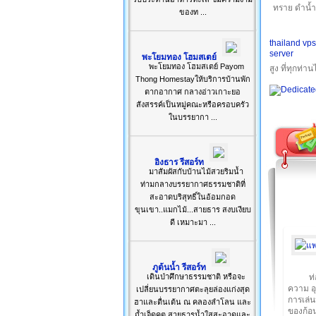
ทราย ดำน้ำ
ของท ...
thailand vps
server
พะโยมทอง โฮมสเตย์
พะโยมทอง โฮมสเตย์ Payom
สูง ที่ทุกท่า
Thong Homestayให้บริการบ้านพัก
ตากอากาศ กลางอ่าวเกาะยอ
สังสรรค์เป็นหมู่คณะหรือครอบครัว
ในบรรยากา ...
อิงธาร รีสอร์ท
มาสัมผัสกับบ้านไม้สวยริมน้ำ
ท่ามกลางบรรยากาศธรรมชาติที่
สะอาดบริสุทธิ์ในอ้อมกอด
ขุนเขา..แมกไม้...สายธาร สงบเงียบ
ดี เหมาะมา ...
ภูต้นน้ำ รีสอร์ท
เดินป่าศึกษาธรรมชาติ หรือจะ
ท
ความ อ
เปลี่ยนบรรยากาศตะลุยล่องแก่งสุด
การเล่
ฮาและตื่นเต้น ณ คลองลำโลน และ
ของก้อน
ถ้ำเจ็ดคต สายธารน้ำใสสะอาดและ