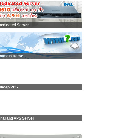
Dedicated Server
Domain Name
Cheap VPS
Thailand VPS Server