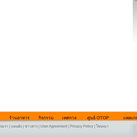
ร้านอาหาร
กิจกรรม
เทศกาล
ศูนย์ OTOP
แพคเกจ
ต่อเรา
|
แผนผัง
|
ข่าวสาร
|
User Agreement
|
Privacy Policy
|
โฆษณา