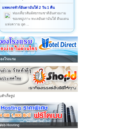
แพคเกจทัวร์อันดามันใต้ 2 วัน 1 คืน
ท่องเที่ยวสัมผัสธรรมชาติอันสวยงาม
ของหมู่เกาะ ทะเลอันดามันใต้ ดินแดน
แห่งความ อุด ...
จองโรงแรม
็บสำเร็จรูป
Web Hosting