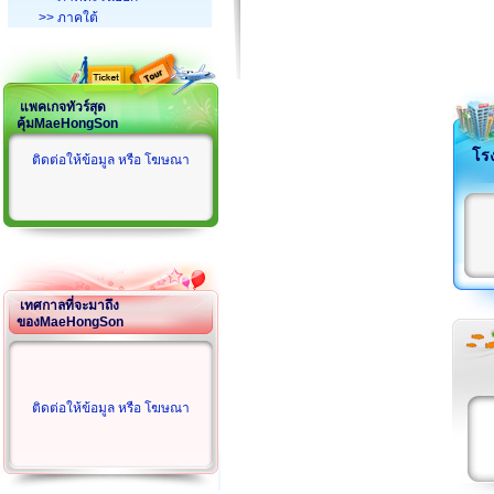
>> ภาคใต้
แพคเกจทัวร์สุด
คุ้มMaeHongSon
โร
ติดต่อให้ข้อมูล หรือ โฆษณา
เทศกาลที่จะมาถึง
ของMaeHongSon
ติดต่อให้ข้อมูล หรือ โฆษณา