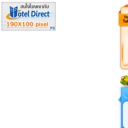
To
ใน