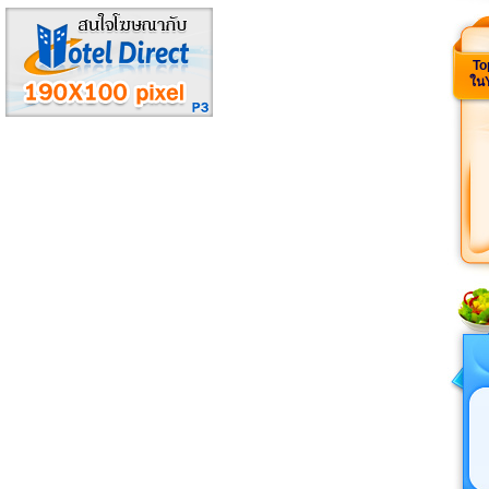
To
ใน