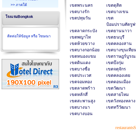
>> ภาคใต้
เขตพระนคร
เขตดุสิต
เขตบางรัก
เขตบางเขน
โรงแรมBongkok
เขตปทุมวัน
เขต
ป้อมปราบศัตรูพ่
เขตลาดกระบัง
เขตยานนาวา
ติดต่อให้ข้อมูล หรือ โฆษณา
เขตพญาไท
เขตธนบุรี
เขตห้วยขวาง
เขตคลองสาน
เขตบางกอกน้อย
เขตบางขุนเทีย
เขตหนองแขม
เขตราษฎร์บูรณ
เขตดินแดง
เขตบึงกุ่ม
เขตบางซื่อ
เขตจตุจักร
เขตประเวศ
เขตคลองเตย
เขตจอมทอง
เขตดอนเมือง
เขตลาดพร้าว
เขตวัฒนา
เขตหลักสี่
เขตสายไหม
เขตสะพานสูง
เขตวังทองหลาง
เขตบางนา
เขตทวีวัฒนา
เขตบางบอน
restaurants