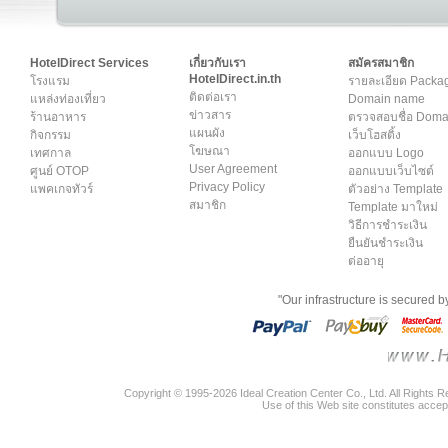
HotelDirect Services
เกี่ยวกับเรา
สมัครสมาชิก
HotelDirect.in.th
โรงแรม
รายละเอียด Packa
ติดต่อเรา
แหล่งท่องเที่ยว
Domain name
ข่าวสาร
ร้านอาหาร
ตรวจสอบชื่อ Dom
แผนผัง
กิจกรรม
เว็บโฮสติ้ง
โฆษณา
เทศกาล
ออกแบบ Logo
User Agreement
ศูนย์ OTOP
ออกแบบเว็บไซต์
Privacy Policy
แพคเกจทัวร์
ตัวอย่าง Template
สมาชิก
Template มาใหม่
วิธีการชำระเงิน
ยืนยันชำระเงิน
ต่ออายุ
"Our infrastructure is secured 
Copyright © 1995-2026 Ideal Creation Center Co., Ltd. All Rights 
Use of this Web site constitutes accep