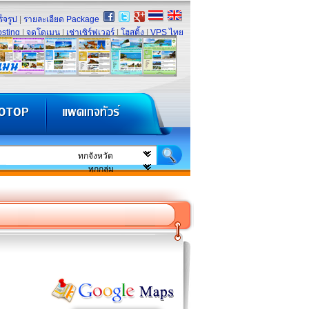
็จรูป
|
รายละเอียด Package
sting
|
จดโดเมน
|
เช่าเซิร์ฟเวอร์
|
โฮสติ้ง
|
VPS ไทย