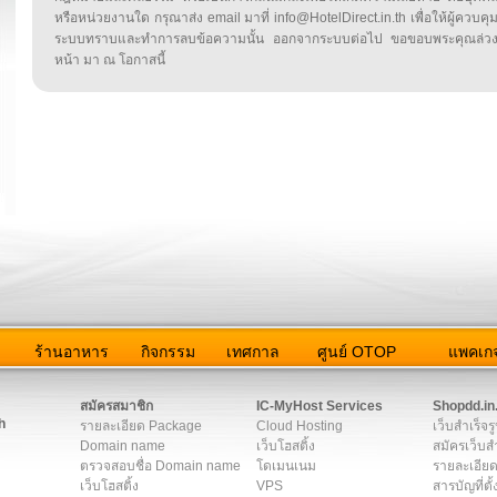
หรือหน่วยงานใด กรุณาส่ง email มาที่ info@HotelDirect.in.th เพื่อให้ผู้ควบคุ
ระบบทราบและทำการลบข้อความนั้น ออกจากระบบต่อไป ขอขอบพระคุณล่ว
หน้า มา ณ โอกาสนี้
ว
ร้านอาหาร
กิจกรรม
เทศกาล
ศูนย์ OTOP
แพคเกจ
ต่อเรา
|
แผนผัง
|
ข่าวสาร
|
User Agreement
|
Privacy Policy
|
โฆษณา
สมัครสมาชิก
IC-MyHost Services
Shopdd.in
h
รายละเอียด Package
Cloud Hosting
เว็บสำเร็จร
Domain name
เว็บโฮสติ้ง
สมัครเว็บสำ
ตรวจสอบชื่อ Domain name
โดเมนเนม
รายละเอียด
เว็บโฮสติ้ง
VPS
สารบัญที่ตั้