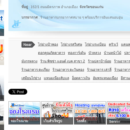
ที่อยู่
: 162/1 ถนนมิตรภาพ อำเภอเมือง
จังหวัดขอนแก่น
บรรยากาศ
: ร้านอาหารบรรยากาศสบาย ๆ พร้อมบริการอันแสนอบอุ่น
ไก่ย่างป้าพอง
ไก่ย่างรสวิเศษ
ไก่ย่างระเบียบ
ครัวเว้
แคนห
ดอกคูณภัตตาคาร
ทองการ์เด้น
บัวหลวง
บ้านหน้าไม้
ปลา
มังกรหลวง
ร้าน พิซซ่า แอนด์ เบค สาขา 2
ร้านปลาป้าน้อย
ร้านอาหาร 
ร้านอาหาร ตะเกียง
ร้านอาหาร ตะวันทอง
ร้านอาหาร เล่าลี่
ร้านอาหาร
เสมียนไก่ย่าง
แหนมเนืองลับแล
อ็อดดาวเงิน
อัมพรแหนมเนือง
อีสาน
จองโรงแรม
เว็บสำเร็จรูป
โฮสติ้ง
Server