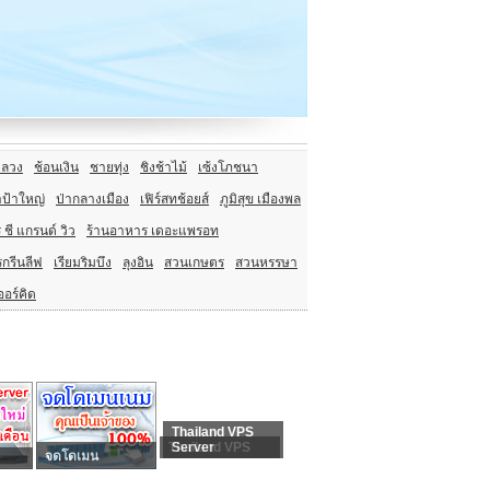
ลวง
ช้อนเงิน
ชายทุ่ง
ชิงช้าไม้
เซ้งโภชนา
ป้าใหญ่
ป่ากลางเมือง
เฟิร์สทช้อยส์
ภูมิสุข เมืองพล
ชี แกรนด์ วิว
ร้านอาหาร เดอะแพรอท
กรีนลีฟ
เรียมริมบึง
ลุงอิน
สวนเกษตร
สวนหรรษา
ออร์คิด
Thailand VPS
Thailand VPS
Server
จดโดเมน