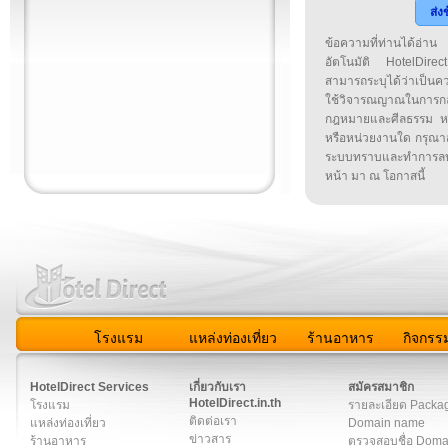
ส่ง
ข้อความที่ท่านได้อ่
อัตโนมัติ HotelDirect
สามารถระบุได้ว่าเป็นความ
ใช้วิจารณญาณในการก
กฎหมายและศีลธรรม หรือ
หรือหน่วยงานใด กรุณาส่ง
ระบบทราบและทำการลบ
หน้า มา ณ โอกาสนี้
โรงแรม
แหล่งท่องเที่ยว
ร้านอาหาร
กิจกรร
สมาชิก
|
เกี่ยวกับเรา
|
ติดต่อเรา
|
แผนผัง
|
ข่าวสาร
|
User A
HotelDirect Services
เกี่ยวกับเรา
สมัครสมาชิก
HotelDirect.in.th
โรงแรม
รายละเอียด Packa
ติดต่อเรา
แหล่งท่องเที่ยว
Domain name
ข่าวสาร
ร้านอาหาร
ตรวจสอบชื่อ Dom