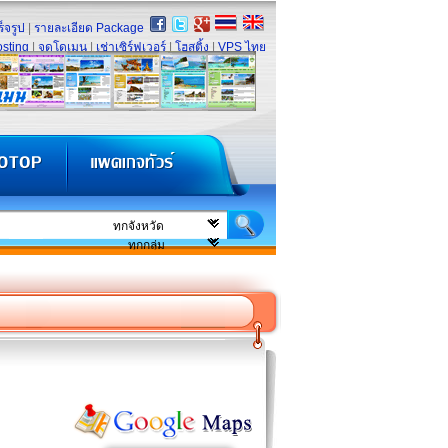
็จรูป
|
รายละเอียด Package
sting
|
จดโดเมน
|
เช่าเซิร์ฟเวอร์
|
โฮสติ้ง
|
VPS ไทย