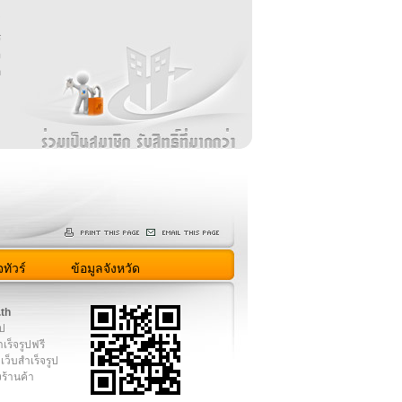
บ
่
ร
อ
ล
ม
ง
ทัวร์
ข้อมูลจังหวัด
.th
ูป
เร็จรูปฟรี
เว็บสำเร็จรูป
งร้านค้า