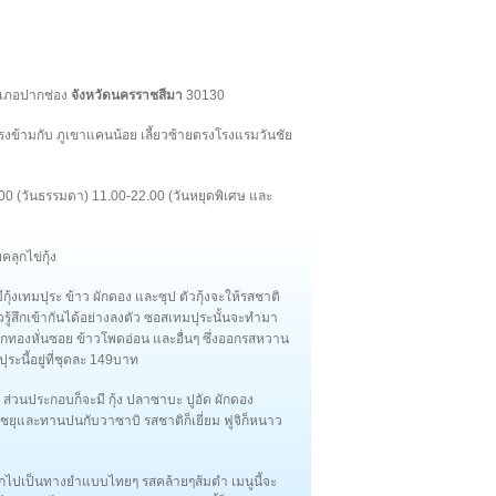
ำเภอปากช่อง
จังหวัดนครราชสีมา
30130
าตรงข้ามกับ ภูเขาแคนน้อย เลี้ยวซ้ายตรงโรงแรมวันชัย
00 (วันธรรมดา) 11.00-22.00 (วันหยุดพิเศษ และ
คลุกไข่กุ้ง
ีกุ้งเทมปุระ ข้าว ผักดอง และซุป ตัวกุ้งจะให้รสชาติ
รู้สึกเข้ากันได้อย่างลงตัว ซอสเทมปุระนั้นจะทำมา
น ฟักทองหั่นซอย ข้าวโพดอ่อน และอื่นๆ ซึ่งออกรสหวาน
ะนี้อยู่ที่ชุดละ 149บาท
 ส่วนประกอบก็จะมี กุ้ง ปลาซาบะ ปูอัด ผักดอง
กับโชยุและทานปนกับวาซาบิ รสชาติก็เยี่ยม ฟูจิก็หนาว
ิออกไปเป็นทางยำแบบไทยๆ รสคล้ายๆส้มตำ เมนูนี้จะ