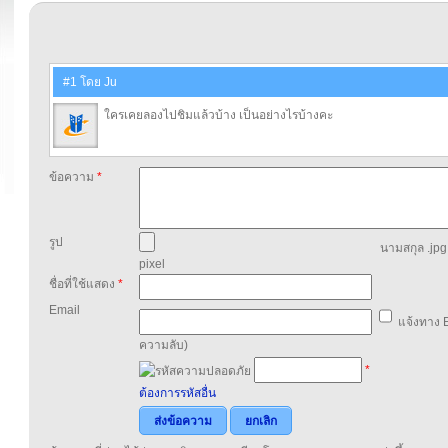
#1 โดย Ju
ใครเคยลองไปชิมแล้วบ้าง เป็นอย่างไรบ้างคะ
ข้อความ
*
รูป
นามสกุล .jpg,
pixel
ชื่อที่ใช้แสดง
*
Email
แจ้งทาง E
ความลับ)
*
ต้องการรหัสอื่น
ส่งข้อความ
ยกเลิก