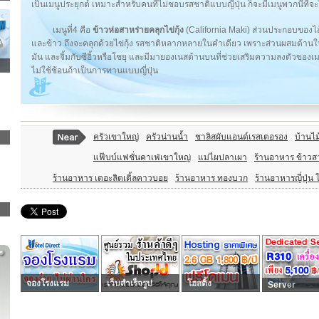
เป็นเมนูประยุกต์ เหมาะสำหรับคนที่ไม่ชอบรสชาติแบบญี่ปุ่น ก็จะมีเมนูพวกนี้ที
เมนูที่4 คือ
ข้าวห่อสาหร่ายคลุกไข่กุ้ง
(California Maki) ส่วนประกอบของไส้ก็
และข้าว ถึงจะคลุกด้วยไข่กุ้ง รสชาติหลากหลายในคำเดียว เพราะส่วนผสมด้านในแ
มัน และจิ้มกับซีอิ้วหรือโชยุ และมีมายองเนสด้านบนที่ช่วยเสริมความลงตัวของเมนู
ไม่ใช้ช้อนถ้าเป็นการทานแบบญี่ปุ่น
ครัวเขาใหญ่
ครัวน่านน้ำ
ชาลิสผับแอนด์เรสเตอรอง
บ้านไ
แฟ๊บบ์แฟชั่นคาเฟ่เขาใหญ่
แม่ไผปลาเผา
ร้านอาหาร ข้าวส
ร้านอาหาร เดอะลิตเติ้ลคาวบอย
ร้านอาหาร ทองบวก
ร้านอาหารญี่ปุ่น 
จองโรงแรม
เว็บสำเร็จรูป
โฮสติ้ง
Server