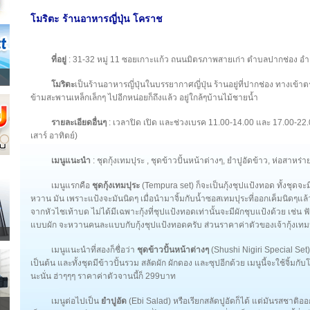
โมริตะ ร้านอาหารญี่ปุ่น โคราช
ที่อยู่
: 31-32 หมู่ 11 ซอยเกาะแก้ว ถนนมิตรภาพสายเก่า ตำบลปากช่อง อ
โมริตะ
เป็นร้านอาหารญี่ปุ่นในบรรยากาศญี่ปุ่น ร้านอยู่ที่ปากช่อง ทางเข้
ข้ามสะพานเหล็กเล็กๆ ไปอีกหน่อยก็ถึงแล้ว อยู่ใกล้ๆบ้านไม้ชายน้ำ
รายละเอียดอื่นๆ
: เวลาปิด เปิด และช่วงเบรค 11.00-14.00 และ 17.00-22.
เสาร์ อาทิตย์)
เมนูแนะนำ
: ชุดกุ้งเทมปุระ , ชุดข้าวปั้นหน้าต่างๆ, ยำปูอัดข้าว, ห่อสาหร่าย
เมนูแรกคือ
ชุดกุ้งเทมปุระ
(Tempura set) ก็จะเป็นกุ้งชุปแป้งทอด ทั้งชุดจะม
หวาน มัน เพราะแป้งจะมันนิดๆ เมื่อนำมาจิ้มกับน้ำซอสเทมปุระที่ออกเค็มนิดๆแล้ว
จากหัวไชเท้าบด ไม่ได้มีเฉพาะกุ้งที่ชุปแป้งทอดเท่านั้นจะมีผักชุบแป้งด้วย เช่
แบบผัก จะหวานคนละแบบกับกุ้งชุปแป้งทอดครับ ส่วนราคาค่าตัวของเจ้ากุ้งเทมปุร
เมนูแนะนำที่สองก็ชื่อว่า
ชุดข้าวปั้นหน้าต่างๆ
(Shushi Nigiri Special Set)
เป็นต้น และทั้งชุดมีข้าวปั้นรวม สลัดผัก ผักดอง และซุปอีกด้วย เมนูนี้จะใช้จิ้ม
นะนั่น ฮ่าๆๆๆ ราคาค่าตัวจานนี้ก็ 299บาท
เมนูต่อไปเป็น
ยำปูอัด
(Ebi Salad) หรือเรียกสลัดปูอัดก็ได้ แต่มันรสชาต