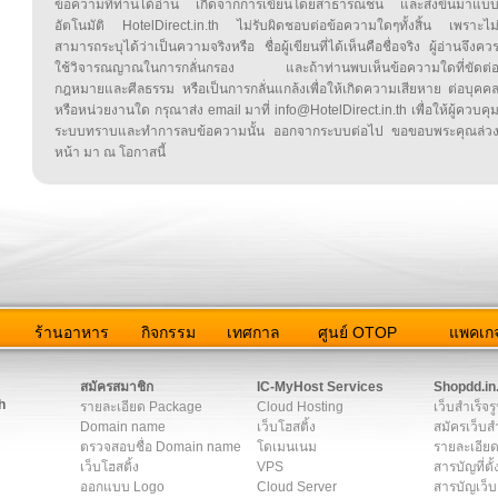
ข้อความที่ท่านได้อ่าน เกิดจากการเขียนโดยสาธารณชน และส่งขึ้นมาแบ
อัตโนมัติ HotelDirect.in.th ไม่รับผิดชอบต่อข้อความใดๆทั้งสิ้น เพราะไม
สามารถระบุได้ว่าเป็นความจริงหรือ ชื่อผู้เขียนที่ได้เห็นคือชื่อจริง ผู้อ่านจึงคว
ใช้วิจารณญาณในการกลั่นกรอง และถ้าท่านพบเห็นข้อความใดที่ขัดต่
กฎหมายและศีลธรรม หรือเป็นการกลั่นแกล้งเพื่อให้เกิดความเสียหาย ต่อบุคค
หรือหน่วยงานใด กรุณาส่ง email มาที่ info@HotelDirect.in.th เพื่อให้ผู้ควบคุ
ระบบทราบและทำการลบข้อความนั้น ออกจากระบบต่อไป ขอขอบพระคุณล่ว
หน้า มา ณ โอกาสนี้
ว
ร้านอาหาร
กิจกรรม
เทศกาล
ศูนย์ OTOP
แพคเกจ
ต่อเรา
|
แผนผัง
|
ข่าวสาร
|
User Agreement
|
Privacy Policy
|
โฆษณา
สมัครสมาชิก
IC-MyHost Services
Shopdd.in
h
รายละเอียด Package
Cloud Hosting
เว็บสำเร็จร
Domain name
เว็บโฮสติ้ง
สมัครเว็บสำ
ตรวจสอบชื่อ Domain name
โดเมนเนม
รายละเอียด
เว็บโฮสติ้ง
VPS
สารบัญที่ตั้
ออกแบบ Logo
Cloud Server
สารบัญเว็บ