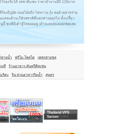
่จะไว้รองรับได้ รสชาติแซบ ราคายำจานนี้ก็ 129บาท
จะมีปูอัด หน่อไม้ฝรั่ง ไข่หวาน กุ้ง ห่อด้วยสาหร่าย
ต่ละตัวจะให้รสชาติที่แตกต่างออกไป ทั้งเปรี้ยว
นี้ ซุปที่มีเต้าฮู้ไข่ลอยอยู่ เค้าจะคนๆและยกซดเลย
ม้ชายน้ำ
พริโม โพสโต
เพชรสายชล
ามสี
ร้านอาหาร คันทรีคิทเช่น
โมริตะ
ริน สวนอาหารริมน้ำ
สุนทร
Thailand VPS
Thailand VPS
Server
จดโดเมน