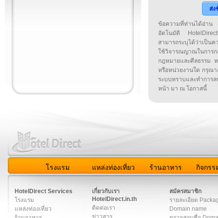
ส่ง
ข้อความที่ท่านได้อ่
อัตโนมัติ HotelDirect
สามารถระบุได้ว่าเป็นความ
ใช้วิจารณญาณในการก
กฎหมายและศีลธรรม หรือ
หรือหน่วยงานใด กรุณาส่ง
ระบบทราบและทำการลบ
หน้า มา ณ โอกาสนี้
โรงแรม
แหล่งท่องเที่ยว
ร้านอาหาร
กิจกรร
สมาชิก
|
เกี่ยวกับเรา
|
ติดต่อเรา
|
แผนผัง
|
ข่าวสาร
|
User A
HotelDirect Services
เกี่ยวกับเรา
สมัครสมาชิก
HotelDirect.in.th
โรงแรม
รายละเอียด Packa
ติดต่อเรา
แหล่งท่องเที่ยว
Domain name
ข่าวสาร
ร้านอาหาร
ตรวจสอบชื่อ Dom