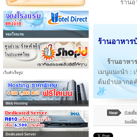
ร้านอา
จองโรงแรม
ร้านอาหารบ้
ร้านอาหาร
เมนูแนะนำ : เ
เว็บสำเร็จรูป
ต้มยำปลากดค
Web Hosting
ก๋วยเตี
ระะเบีย
Dedicated Server